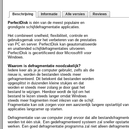
Beschrijving
Informatie
Alle versies
Reviews
PerfectDisk
is één van de meest populaire en
grondigste schijfdefragmentatie applicaties.
Het combineert snelheid, flexibiliteit, controle en
gebruiksgemak voor het verbeteren van de prestaties
van PC en server. PerfectDisk kan geautomatiseerde
en unattended schijfdefragmentaties uitvoeren.
PerfectDisk is gecertificeerd door Microsoft® voor
Windows.
Waarom is defragmentatie noodzakelijk?
Iedere keer als je je computer gebruikt, zelfs als die
nieuw is, worden de bestanden steeds meer
gefragmenteerd. Dit betekent dat bestanden worden
opgesplitst in duizenden kleine stukjes en dat
worden er steeds meer zolang je door gaat het
bestand te wijzigen. Hierdoor wordt de tijd om het
bestand te lezen steeds langer omdat Windows
steeds meer fragmenten moet inlezen van de schijf.
Fragmentatie kan ook zorgen voor een aanzienlijk langere opstarttijd van
applicaties langzamer op starten.
Defragmentatie van uw computer zorgt ervoor dat alle bestandsfragmen
worden tot één stuk. Een gedefragmenteerd systeem zal sneller opstarten
werken. Een goed defragmentatie programma zal niet alleen defragmente