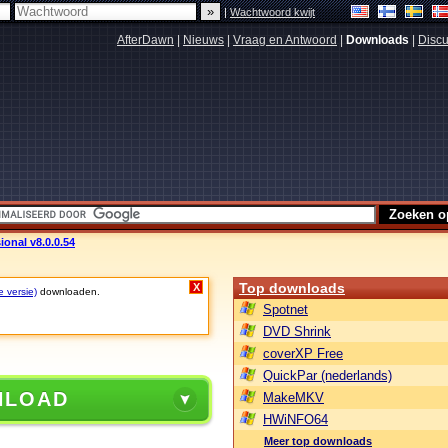
|
Wachtwoord kwijt
AfterDawn
|
Nieuws
|
Vraag en Antwoord
|
Downloads
|
Discu
ional v8.0.0.54
Top downloads
X
e versie)
downloaden.
Spotnet
DVD Shrink
coverXP Free
QuickPar (nederlands)
NLOAD
MakeMKV
HWiNFO64
Meer top downloads