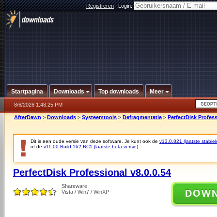
Registreren
|
Login:
Startpagina
Downloads
Top downloads
Meer
8/6/2026 1:48:25 PM
AfterDawn
>
Downloads
>
Systeemtools
>
Defragmentatie
>
PerfectDisk Profess
Dit is een oude versie van deze software. Je kunt ook de
v13.0.821 (laatste stabiel
of de
v11.00 Build 162 RC1 (laatste beta versie)
.
PerfectDisk Professional v8.0.0.54
Shareware
DOW
Vista / Win7 / WinXP