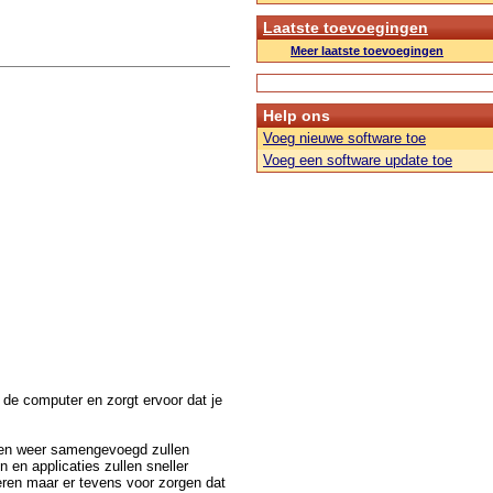
Laatste toevoegingen
Meer laatste toevoegingen
Help ons
Voeg nieuwe software toe
Voeg een software update toe
 de computer en zorgt ervoor dat je
ten weer samengevoegd zullen
 en applicaties zullen sneller
ren maar er tevens voor zorgen dat