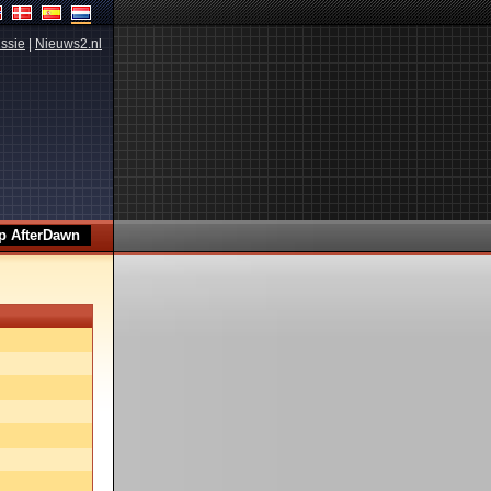
ssie
|
Nieuws2.nl