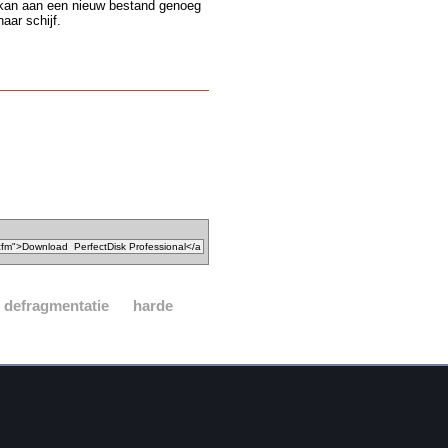
or kan aan een nieuw bestand genoeg
aar schijf.
defragmentatie
harde