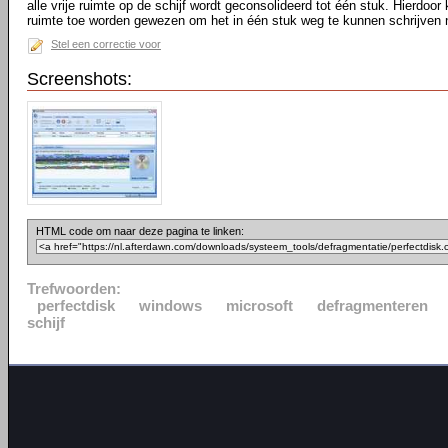
alle vrije ruimte op de schijf wordt geconsolideerd tot één stuk. Hierdo
ruimte toe worden gewezen om het in één stuk weg te kunnen schrijven n
Stel een correctie voor
Screenshots:
HTML code om naar deze pagina te linken:
Trefwoorden:
perfectdisk
windows
microsoft
defragmenteren
schijf