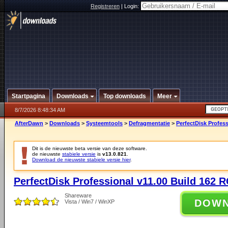
Registreren
|
Login:
Startpagina
Downloads
Top downloads
Meer
8/7/2026 8:48:34 AM
AfterDawn
>
Downloads
>
Systeemtools
>
Defragmentatie
>
PerfectDisk Profess
Dit is de nieuwste beta versie van deze software.
de nieuwste
stabiele versie
is
v13.0.821
.
Download de nieuwste stabiele versie hier
.
PerfectDisk Professional v11.00 Build 162 
Shareware
DOW
Vista / Win7 / WinXP