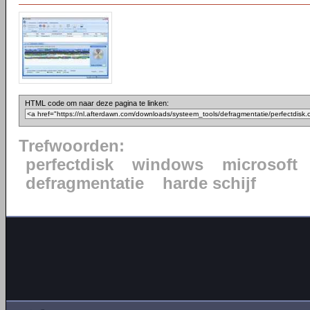
HTML code om naar deze pagina te linken:
Trefwoorden:
perfectdisk
windows
microsoft
defragmentatie
harde schijf