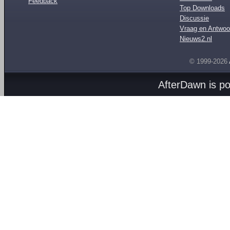
Feedback
Top Downloads
Discussie
Vraag en Antwoo
Nieuws2.nl
© 1999-2026
AfterDawn is p