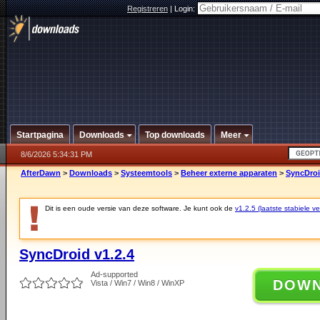
Registreren
|
Login:
Startpagina
Downloads
Top downloads
Meer
8/6/2026 5:34:31 PM
AfterDawn
>
Downloads
>
Systeemtools
>
Beheer externe apparaten
>
SyncDroi
Dit is een oude versie van deze software. Je kunt ook de
v1.2.5 (laatste stabiele ve
SyncDroid v1.2.4
Ad-supported
DOW
Vista / Win7 / Win8 / WinXP