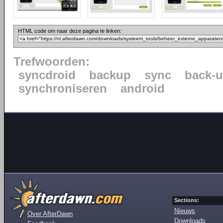
HTML code om naar deze pagina te linken:
Trefwoorden:
syncdroid
backup
sync
back-
synchroniseren
android
Sections:
Nieuws
Over AfterDawn
Downloads