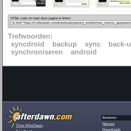
HTML code om naar deze pagina te linken:
Trefwoorden:
syncdroid
backup
sync
back-
synchroniseren
android
Sections:
Nieuws
Over AfterDawn
Downloads