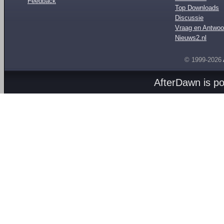
Feedback
Top Downloads
Discussie
Vraag en Antwoo
Nieuws2.nl
© 1999-2026
AfterDawn is p