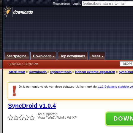
Registreren
|
Login:
Startpagina
Downloads
Top downloads
Meer
8/7/2026 1:56:32 PM
AfterDawn
>
Downloads
>
Systeemtools
>
Beheer externe apparaten
>
SyncDroi
Dit is een oude versie van deze software. Je kunt ook de
v1.2.5 (laatste stabiele ve
SyncDroid v1.0.4
Ad-supported
DOW
Vista / Win7 / Win8 / WinXP