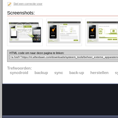
Stel een correctie voor
Screenshots:
HTML code om naar deze pagina te linken:
Trefwoorden:
syncdroid
backup
sync
back-up
herstellen
s