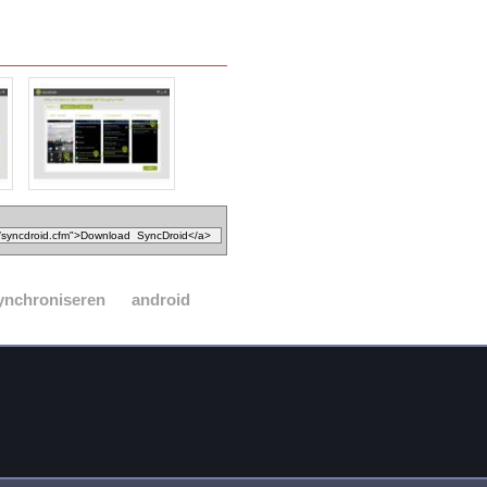
ynchroniseren
android