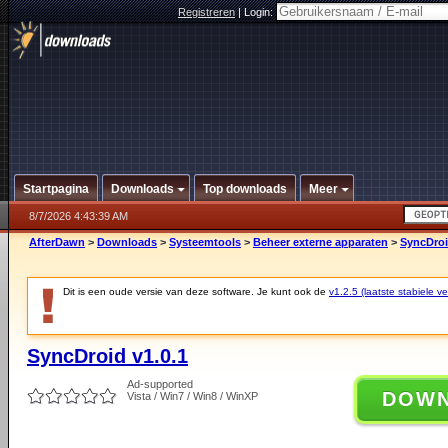
Registreren
|
Login:
Startpagina
Downloads
Top downloads
Meer
8/7/2026 4:43:39 AM
AfterDawn
>
Downloads
>
Systeemtools
>
Beheer externe apparaten
>
SyncDroi
Dit is een oude versie van deze software. Je kunt ook de
v1.2.5 (laatste stabiele ve
SyncDroid v1.0.1
Ad-supported
DOW
Vista / Win7 / Win8 / WinXP