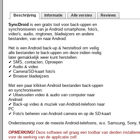
Beschrijving
Informatie
Alle versies
Reviews
SyncDroid
is een gratis tool voor back-uppen en
synchroniseren van je Android smartphone, foto's,
video's, audio, ringtones, bladwijzers en andere
bestanden, van en naar Android.
Het is een Android back-up & hersteltool om veilig
alle bestanden te back-uppen om deze indien nodig
later gemakkelijk weer kunt herstellen.
✔ SMS, contacten, Oproepen
✔ Audio & video
✔ Camera/SD-kaart foto's
✔ Browser bladwijzers
Met een paar klikken Android bestanden back-uppen
en synchroniseren:
✔ Uitwisselen video & audio van computer naar
Android
✔ Back-up video & muziek van Android-telefoon naar
PC
✔ Foto's beheren van Android camera en op de SD-kaart
Ondersteuning voor de meeste Android-telefoons, w.o. Samsung, Sony, 
OPMERKING!
Deze software wil graag een toolbar van derden installeren
voor de werking van de applicatie zelf.