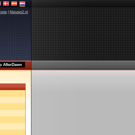
ssie
|
Nieuws2.nl