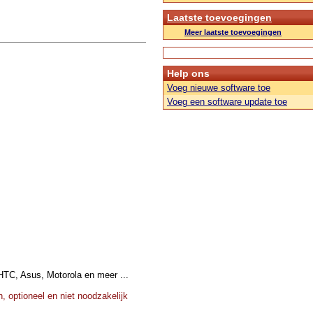
Laatste toevoegingen
Meer laatste toevoegingen
Help ons
Voeg nieuwe software toe
Voeg een software update toe
HTC, Asus, Motorola en meer ...
, optioneel en niet noodzakelijk