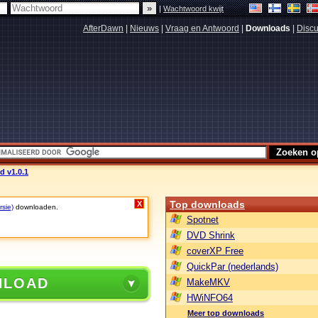
|
Wachtwoord kwijt
AfterDawn
|
Nieuws
|
Vraag en Antwoord
|
Downloads
|
Discu
d v1.0.1
Top downloads
X
rsie)
downloaden.
Spotnet
DVD Shrink
coverXP Free
QuickPar (nederlands)
NLOAD
MakeMKV
HWiNFO64
Meer top downloads