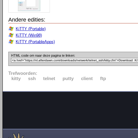
Andere edities:
KiTTY (Portable)
KiTTY (Win98)
KiTTY (PortableApps)
HTML code om naar deze pagina te linken:
Trefwoorden:
kitty
ssh
telnet
putty
client
ftp