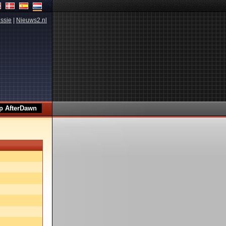
ssie
|
Nieuws2.nl