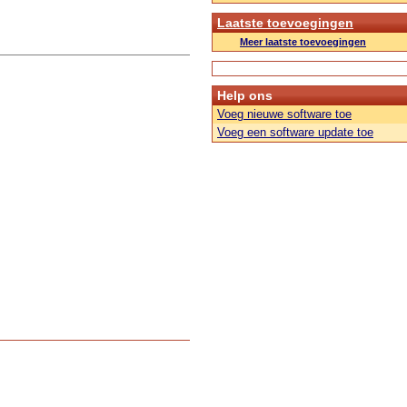
Laatste toevoegingen
Meer laatste toevoegingen
Help ons
Voeg nieuwe software toe
Voeg een software update toe