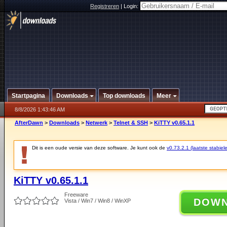
Registreren
|
Login:
Startpagina
Downloads
Top downloads
Meer
8/8/2026 1:43:46 AM
AfterDawn
>
Downloads
>
Netwerk
>
Telnet & SSH
>
KiTTY v0.65.1.1
Dit is een oude versie van deze software. Je kunt ook de
v0.73.2.1 (laatste stabiele
KiTTY v0.65.1.1
Freeware
DOW
Vista / Win7 / Win8 / WinXP