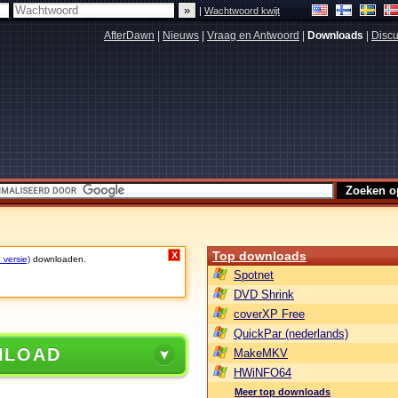
|
Wachtwoord kwijt
AfterDawn
|
Nieuws
|
Vraag en Antwoord
|
Downloads
|
Discu
Top downloads
X
 versie)
downloaden.
Spotnet
DVD Shrink
coverXP Free
QuickPar (nederlands)
NLOAD
MakeMKV
HWiNFO64
Meer top downloads