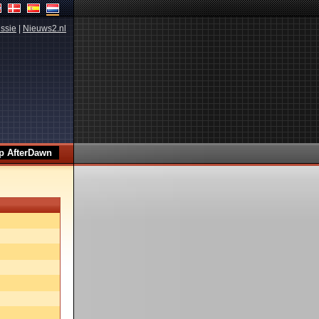
ssie
|
Nieuws2.nl