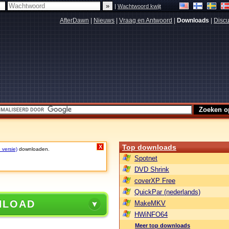
|
Wachtwoord kwijt
AfterDawn
|
Nieuws
|
Vraag en Antwoord
|
Downloads
|
Discu
Top downloads
X
 versie)
downloaden.
Spotnet
DVD Shrink
coverXP Free
QuickPar (nederlands)
NLOAD
MakeMKV
HWiNFO64
Meer top downloads