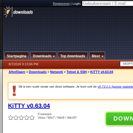
Registreren
|
Login:
Startpagina
Downloads
Top downloads
Meer
8/7/2026 9:13:06 PM
AfterDawn
>
Downloads
>
Netwerk
>
Telnet & SSH
>
KiTTY v0.63.04
Dit is een oude versie van deze software. Je kunt ook de
v0.73.2.1 (laatste stabiele
KiTTY v0.63.04
Freeware
DOW
Vista / Win7 / Win8 / WinXP