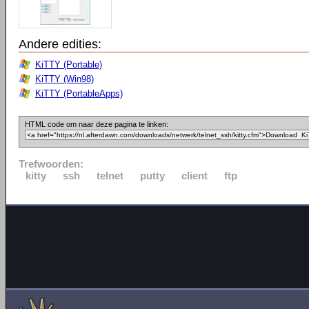
Andere edities:
KiTTY (Portable)
KiTTY (Win98)
KiTTY (PortableApps)
HTML code om naar deze pagina te linken:
Trefwoorden:
kitty
ssh
telnet
putty
client
ftp