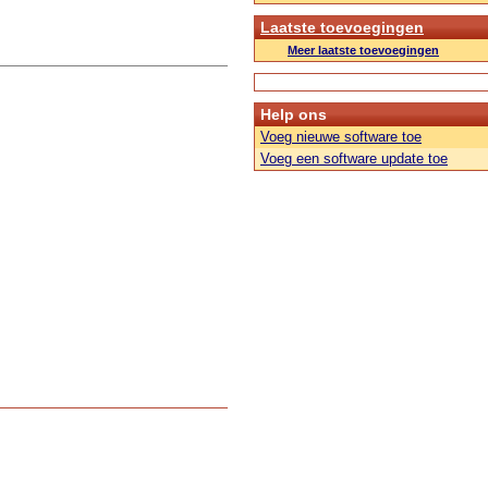
Laatste toevoegingen
Meer laatste toevoegingen
Help ons
Voeg nieuwe software toe
Voeg een software update toe