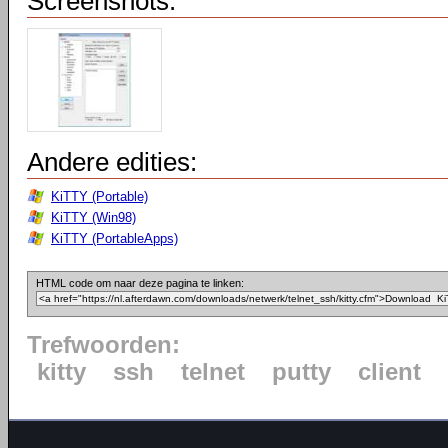
Screenshots:
Andere edities:
KiTTY (Portable)
KiTTY (Win98)
KiTTY (PortableApps)
HTML code om naar deze pagina te linken:
Trefwoorden:
kitty
ssh
telnet
putty
client