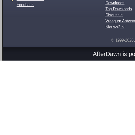
Downloads
Feedback
Top Downloads
Discussie
Vraag en Antwoo
Nieuws2.nl
© 1999-2026
AfterDawn is p