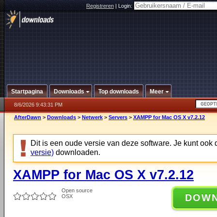
Registreren
|
Login:
Startpagina
Downloads
Top downloads
Meer
8/6/2026 9:43:31 PM
AfterDawn
>
Downloads
>
Netwerk
>
Servers
>
XAMPP for Mac OS X v7.2.12
Dit is een oude versie van deze software. Je kunt ook
versie)
downloaden.
XAMPP for Mac OS X v7.2.12
Open source
DOW
OSX