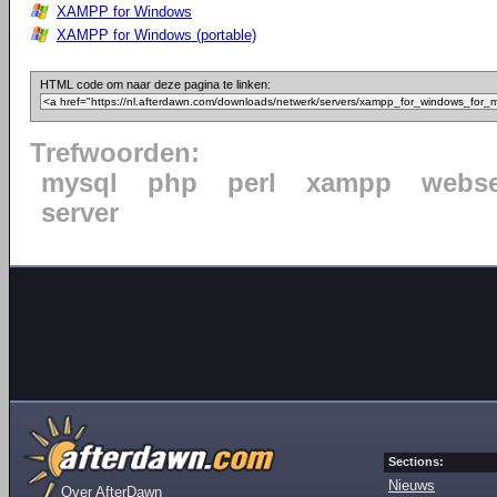
XAMPP for Windows
XAMPP for Windows (portable)
HTML code om naar deze pagina te linken:
Trefwoorden:
mysql
php
perl
xampp
webse
server
Sections:
Nieuws
Over AfterDawn