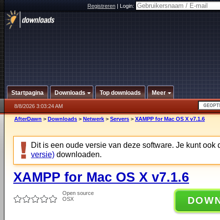
Registreren
|
Login:
Startpagina
Downloads
Top downloads
Meer
8/8/2026 3:03:24 AM
AfterDawn
>
Downloads
>
Netwerk
>
Servers
>
XAMPP for Mac OS X v7.1.6
Dit is een oude versie van deze software. Je kunt ook
versie)
downloaden.
XAMPP for Mac OS X v7.1.6
Open source
DOW
OSX