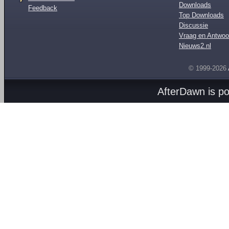
Downloads
Feedback
Top Downloads
Discussie
Vraag en Antwoo
Nieuws2.nl
© 1999-2026
AfterDawn is p