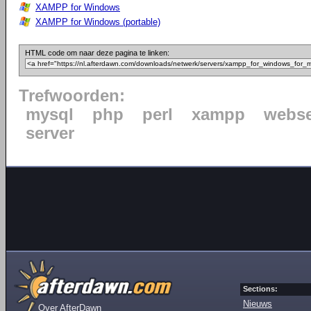
XAMPP for Windows
XAMPP for Windows (portable)
HTML code om naar deze pagina te linken:
Trefwoorden:
mysql
php
perl
xampp
webse
server
Sections:
Nieuws
Over AfterDawn