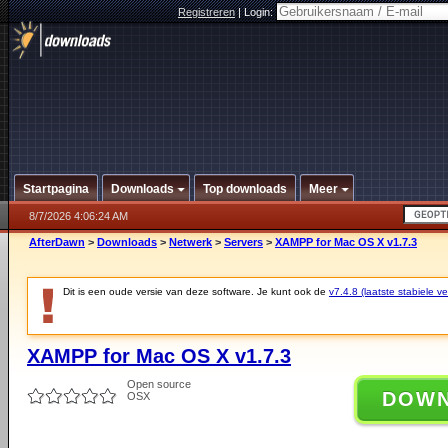
Registreren
|
Login:
Startpagina
Downloads
Top downloads
Meer
8/7/2026 4:06:24 AM
AfterDawn
>
Downloads
>
Netwerk
>
Servers
>
XAMPP for Mac OS X v1.7.3
Dit is een oude versie van deze software. Je kunt ook de
v7.4.8 (laatste stabiele ve
XAMPP for Mac OS X v1.7.3
Open source
DOW
OSX