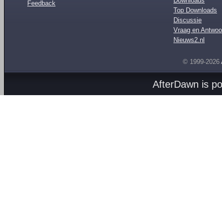
Downloads
Feedback
Top Downloads
Discussie
Vraag en Antwoo
Nieuws2.nl
© 1999-2026
AfterDawn is p