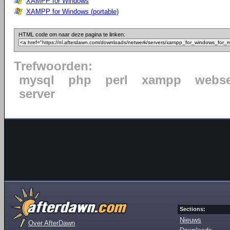
XAMPP for Windows
XAMPP for Windows (portable)
HTML code om naar deze pagina te linken:
Trefwoorden:
mysql
php
perl
xampp
webse
server
Sections:
Nieuws
Over AfterDawn