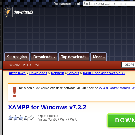
Registreren
|
Login:
Startpagina
Downloads
Top downloads
Meer
8/8/2026 7:11:31 PM
AfterDawn
>
Downloads
>
Netwerk
>
Servers
>
XAMPP for Windows v7.3.2
Dit is een oude versie van deze software. Je kunt ook de
v7.4.8 (laatste stabiele ve
XAMPP for Windows v7.3.2
Open source
DOW
Vista / Win10 / Win7 / Win8