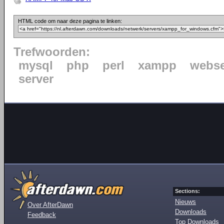
HTML code om naar deze pagina te linken:
Trefwoorden:
mysql
php
perl
xampp
webse
server
Sections:
Nieuws
Over AfterDawn
Downloads
Feedback
Top Downloads