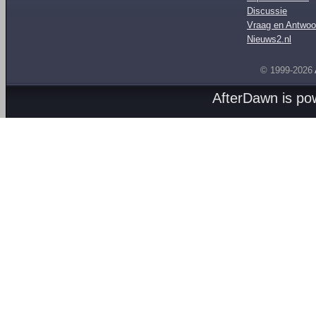
Discussie
Vraag en Antwoo
Nieuws2.nl
© 1999-2026
AfterDawn is p