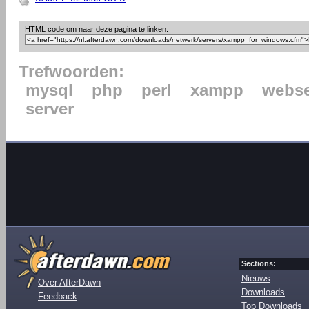
HTML code om naar deze pagina te linken:
Trefwoorden:
mysql
php
perl
xampp
webse
server
Sections:
Nieuws
Over AfterDawn
Downloads
Feedback
Top Downloads