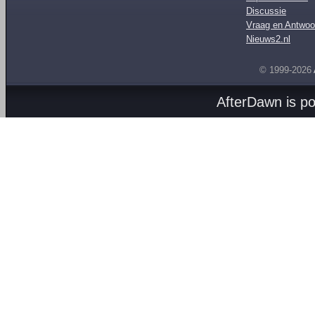
Discussie
Vraag en Antwoo
Nieuws2.nl
© 1999-2026
AfterDawn is p