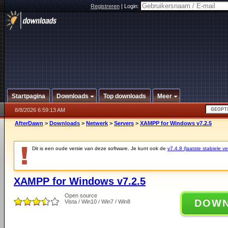
Registreren
|
Login:
Startpagina
Downloads
Top downloads
Meer
8/8/2026 6:59:13 AM
AfterDawn
>
Downloads
>
Netwerk
>
Servers
>
XAMPP for Windows v7.2.5
Dit is een oude versie van deze software. Je kunt ook de
v7.4.8 (laatste stabiele ve
XAMPP for Windows v7.2.5
Open source
DOW
Vista / Win10 / Win7 / Win8