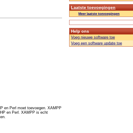
Laatste toevoegingen
Meer laatste toevoegingen
Help ons
Voeg nieuwe software toe
Voeg een software update toe
 PHP en Perl moet toevoegen. XAMPP
, PHP en Perl. XAMPP is echt
ten.