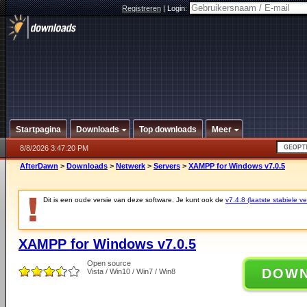
Registreren
|
Login:
Startpagina
Downloads
Top downloads
Meer
8/8/2026 3:47:20 PM
AfterDawn
>
Downloads
>
Netwerk
>
Servers
>
XAMPP for Windows v7.0.5
Dit is een oude versie van deze software. Je kunt ook de
v7.4.8 (laatste stabiele ve
XAMPP for Windows v7.0.5
Open source
DOW
Vista / Win10 / Win7 / Win8