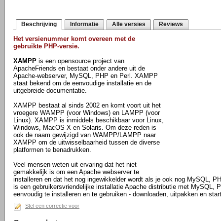
Beschrijving
Informatie
Alle versies
Reviews
Het versienummer komt overeen met de
gebruikte PHP-versie.
XAMPP
is een opensource project van
ApacheFriends en bestaat onder andere uit de
Apache-webserver, MySQL, PHP en Perl. XAMPP
staat bekend om de eenvoudige installatie en de
uitgebreide documentatie.
XAMPP bestaat al sinds 2002 en komt voort uit het
vroegere WAMPP (voor Windows) en LAMPP (voor
Linux). XAMPP is inmiddels beschikbaar voor Linux,
Windows, MacOS X en Solaris. Om deze reden is
ook de naam gewijzigd van WAMPP/LAMPP naar
XAMPP om de uitwisselbaarheid tussen de diverse
platformen te benadrukken.
Veel mensen weten uit ervaring dat het niet
gemakkelijk is om een Apache webserver te
installeren en dat het nog ingewikkelder wordt als je ook nog MySQL,
is een gebruikersvriendelijke installatie Apache distributie met MySQL
eenvoudig te installeren en te gebruiken - downloaden, uitpakken en star
Stel een correctie voor