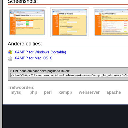
Screenshots:
Andere edities:
XAMPP for Windows (portable)
XAMPP for Mac OS X
HTML code om naar deze pagina te linken:
Trefwoorden:
mysql
php
perl
xampp
webserver
apache