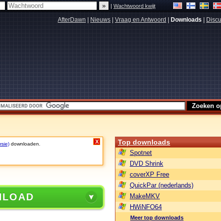
|
Wachtwoord kwijt
AfterDawn
|
Nieuws
|
Vraag en Antwoord
|
Downloads
|
Discu
Top downloads
X
rsie)
downloaden.
Spotnet
DVD Shrink
coverXP Free
QuickPar (nederlands)
NLOAD
MakeMKV
HWiNFO64
Meer top downloads