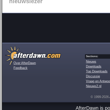
nieuwslezer
Sections:
Nieuws
Over AfterDawn
Downloads
Feedback
Top Downloads
Discussie
Vraag en Antwoo
Nieuws2.nl
© 1999-2026
AfterDawn is p