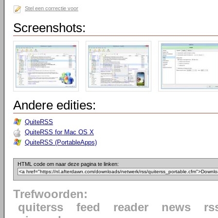
Stel een correctie voor
Screenshots:
Andere edities:
QuiteRSS
QuiteRSS for Mac OS X
QuiteRSS (PortableApps)
HTML code om naar deze pagina te linken:
Trefwoorden:
quiterss
feed
reader
news
rs