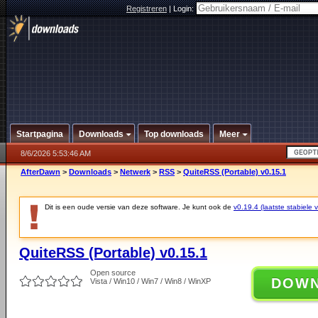
Registreren
|
Login:
Startpagina
Downloads
Top downloads
Meer
8/6/2026 5:53:46 AM
AfterDawn
>
Downloads
>
Netwerk
>
RSS
>
QuiteRSS (Portable) v0.15.1
Dit is een oude versie van deze software. Je kunt ook de
v0.19.4 (laatste stabiele v
QuiteRSS (Portable) v0.15.1
Open source
DOW
Vista / Win10 / Win7 / Win8 / WinXP