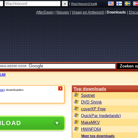
|
Wachtwoord kwijt
AfterDawn
|
Nieuws
|
Vraag en Antwoord
|
Downloads
|
Discu
6.60
Top downloads
X
sie)
downloaden.
Spotnet
DVD Shrink
coverXP Free
QuickPar (nederlands)
NLOAD
MakeMKV
HWiNFO64
Meer top downloads