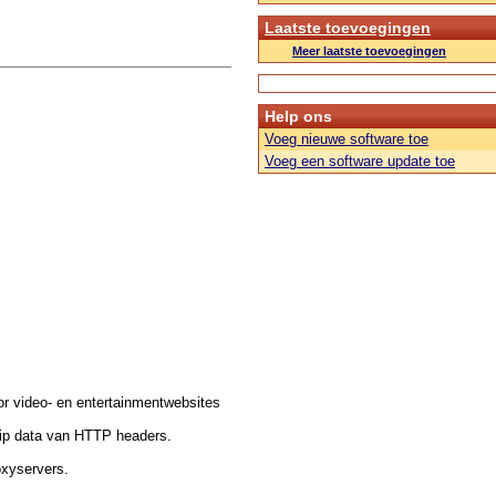
Laatste toevoegingen
Meer laatste toevoegingen
Help ons
Voeg nieuwe software toe
Voeg een software update toe
r video- en entertainmentwebsites
rip data van HTTP headers.
oxyservers.