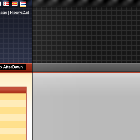
ssie
|
Nieuws2.nl