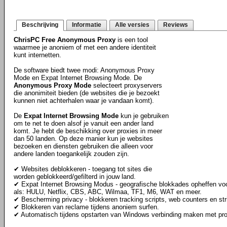
Beschrijving
Informatie
Alle versies
Reviews
ChrisPC Free Anonymous Proxy
is een tool
waarmee je anoniem of met een andere identiteit
kunt internetten.
De software biedt twee modi: Anonymous Proxy
Mode en Expat Internet Browsing Mode. De
Anonymous Proxy Mode
selecteert proxyservers
die anonimiteit bieden (de websites die je bezoekt
kunnen niet achterhalen waar je vandaan komt).
De
Expat Internet Browsing Mode
kun je gebruiken
om te net te doen alsof je vanuit een ander land
komt. Je hebt de beschikking over proxies in meer
dan 50 landen. Op deze manier kun je websites
bezoeken en diensten gebruiken die alleen voor
andere landen toegankelijk zouden zijn.
✔ Websites deblokkeren - toegang tot sites die
worden geblokkeerd/gefilterd in jouw land.
✔ Expat Internet Browsing Modus - geografische blokkades opheffen voo
als: HULU, Netflix, CBS, ABC, Wilmaa, TF1, M6, WAT en meer.
✔ Bescherming privacy - blokkeren tracking scripts, web counters en st
✔ Blokkeren van reclame tijdens anoniem surfen.
✔ Automatisch tijdens opstarten van Windows verbinding maken met pr