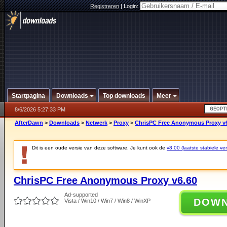
Registreren
|
Login:
Startpagina
Downloads
Top downloads
Meer
8/6/2026 5:27:33 PM
AfterDawn
>
Downloads
>
Netwerk
>
Proxy
>
ChrisPC Free Anonymous Proxy v
Dit is een oude versie van deze software. Je kunt ook de
v8.00 (laatste stabiele ver
ChrisPC Free Anonymous Proxy v6.60
Ad-supported
DOW
Vista / Win10 / Win7 / Win8 / WinXP