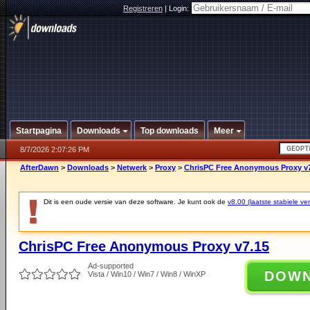
Registreren
|
Login:
Startpagina
Downloads
Top downloads
Meer
8/7/2026 2:07:26 PM
AfterDawn
>
Downloads
>
Netwerk
>
Proxy
>
ChrisPC Free Anonymous Proxy v
Dit is een oude versie van deze software. Je kunt ook de
v8.00 (laatste stabiele ver
ChrisPC Free Anonymous Proxy v7.15
Ad-supported
DOW
Vista / Win10 / Win7 / Win8 / WinXP