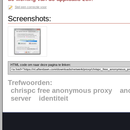
Stel een correctie voor
Screenshots:
HTML code om naar deze pagina te linken:
Trefwoorden:
chrispc free anonymous proxy
an
server
identiteit