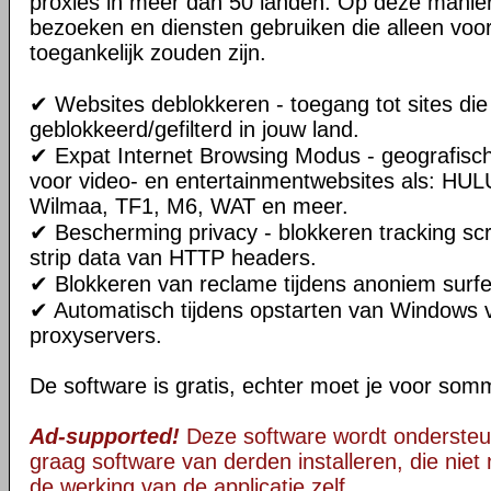
proxies in meer dan 50 landen. Op deze manier
bezoeken en diensten gebruiken die alleen voo
toegankelijk zouden zijn.
✔ Websites deblokkeren - toegang tot sites di
geblokkeerd/gefilterd in jouw land.
✔ Expat Internet Browsing Modus - geografisc
voor video- en entertainmentwebsites als: HUL
Wilmaa, TF1, M6, WAT en meer.
✔ Bescherming privacy - blokkeren tracking scr
strip data van HTTP headers.
✔ Blokkeren van reclame tijdens anoniem surfe
✔ Automatisch tijdens opstarten van Windows 
proxyservers.
De software is gratis, echter moet je voor som
Ad-supported!
Deze software wordt ondersteu
graag software van derden installeren, die niet 
de werking van de applicatie zelf.