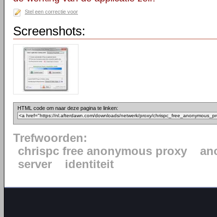
Stel een correctie voor
Screenshots:
HTML code om naar deze pagina te linken:
Trefwoorden:
chrispc free anonymous proxy
an
server
identiteit