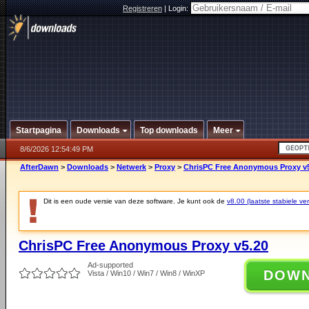
Registreren
|
Login:
Startpagina
Downloads
Top downloads
Meer
8/6/2026 12:54:49 PM
AfterDawn
>
Downloads
>
Netwerk
>
Proxy
>
ChrisPC Free Anonymous Proxy v
Dit is een oude versie van deze software. Je kunt ook de
v8.00 (laatste stabiele ver
ChrisPC Free Anonymous Proxy v5.20
Ad-supported
DOW
Vista / Win10 / Win7 / Win8 / WinXP