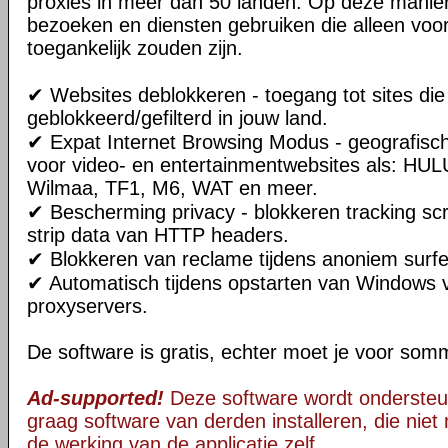
proxies in meer dan 50 landen. Op deze manier
bezoeken en diensten gebruiken die alleen voo
toegankelijk zouden zijn.
✔ Websites deblokkeren - toegang tot sites di
geblokkeerd/gefilterd in jouw land.
✔ Expat Internet Browsing Modus - geografisc
voor video- en entertainmentwebsites als: HUL
Wilmaa, TF1, M6, WAT en meer.
✔ Bescherming privacy - blokkeren tracking scr
strip data van HTTP headers.
✔ Blokkeren van reclame tijdens anoniem surfe
✔ Automatisch tijdens opstarten van Windows 
proxyservers.
De software is gratis, echter moet je voor som
Ad-supported!
Deze software wordt ondersteu
graag software van derden installeren, die niet 
de werking van de applicatie zelf.