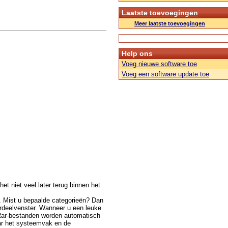
Laatste toevoegingen
Meer laatste toevoegingen
Help ons
Voeg nieuwe software toe
Voeg een software update toe
het niet veel later terug binnen het
. Mist u bepaalde categorieën? Dan
kerdeelvenster. Wanneer u een leuke
 Rar-bestanden worden automatisch
aar het systeemvak en de