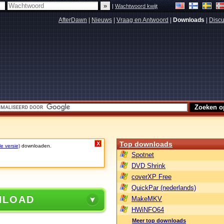
|
Wachtwoord kwijt
AfterDawn
|
Nieuws
|
Vraag en Antwoord
|
Downloads
|
Discu
Top downloads
X
le versie)
downloaden.
Spotnet
DVD Shrink
coverXP Free
QuickPar (nederlands)
NLOAD
MakeMKV
HWiNFO64
Meer top downloads