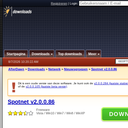
Registreren
|
Login:
Startpagina
Downloads
Top downloads
Meer
8/7/2026 10:20:22 AM
AfterDawn
>
Downloads
>
Netwerk
>
Nieuwsgroepen
>
Spotnet v2.0.0.86
Dit is een oude versie van deze software. Je kunt ook de
v2.0.0.284 (laatste stabie
of de
v2.0.0.105 (laatste beta versie)
.
Spotnet v2.0.0.86
Freeware
DOW
Vista / Win10 / Win7 / Win8 / WinXP