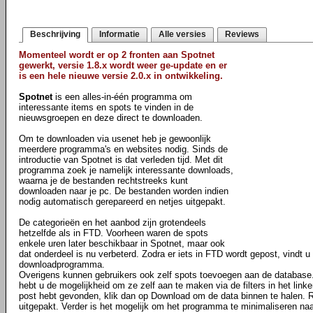
Beschrijving
Informatie
Alle versies
Reviews
Momenteel wordt er op 2 fronten aan Spotnet
gewerkt, versie 1.8.x wordt weer ge-update en er
is een hele nieuwe versie 2.0.x in ontwikkeling.
Spotnet
is een alles-in-één programma om
interessante items en spots te vinden in de
nieuwsgroepen en deze direct te downloaden.
Om te downloaden via usenet heb je gewoonlijk
meerdere programma's en websites nodig. Sinds de
introductie van Spotnet is dat verleden tijd. Met dit
programma zoek je namelijk interessante downloads,
waarna je de bestanden rechtstreeks kunt
downloaden naar je pc. De bestanden worden indien
nodig automatisch gerepareerd en netjes uitgepakt.
De categorieën en het aanbod zijn grotendeels
hetzelfde als in FTD. Voorheen waren de spots
enkele uren later beschikbaar in Spotnet, maar ook
dat onderdeel is nu verbeterd. Zodra er iets in FTD wordt gepost, vindt u 
downloadprogramma.
Overigens kunnen gebruikers ook zelf spots toevoegen aan de database
hebt u de mogelijkheid om ze zelf aan te maken via de filters in het lin
post hebt gevonden, klik dan op Download om de data binnen te halen.
uitgepakt. Verder is het mogelijk om het programma te minimaliseren n