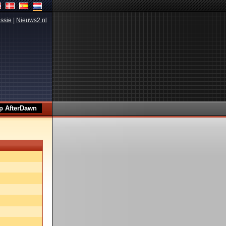
ssie
|
Nieuws2.nl