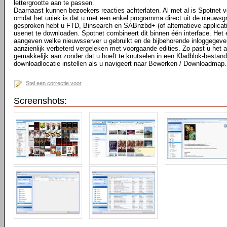
lettergrootte aan te passen.
Daarnaast kunnen bezoekers reacties achterlaten. Al met al is Spotnet v
omdat het uniek is dat u met een enkel programma direct uit de nieuws
gesproken hebt u FTD, Binsearch en SABnzbd+ (of alternatieve applicat
usenet te downloaden. Spotnet combineert dit binnen één interface. Het e
aangeven welke nieuwsserver u gebruikt en de bijbehorende inloggegeve
aanzienlijk verbeterd vergeleken met voorgaande edities. Zo past u het aa
gemakkelijk aan zonder dat u hoeft te knutselen in een Kladblok-bestand
downloadlocatie instellen als u navigeert naar Bewerken / Downloadmap.
Stel een correctie voor
Screenshots: