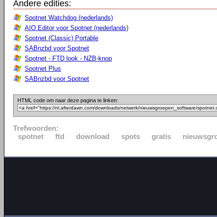
Andere edities:
Spotnet Watchdog (nederlands)
AIO Editor voor Spotnet (nederlands)
Spotnet (Classic) Portable
SABnzbd voor Spotnet
Spotnet - FTD look - NZB-knop
Spotnet Plus
SABnzbd voor Spotnet
HTML code om naar deze pagina te linken:
Trefwoorden:
spotnet
ftd
download
spots
gratis
nieuwsgr