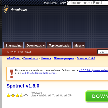
Registreren
|
Login:
Startpagina
Downloads
Top downloads
Meer
8/7/2026 1:38:23 AM
AfterDawn
>
Downloads
>
Netwerk
>
Nieuwsgroepen
>
Spotnet v1.8.0
Dit is een oude versie van deze software. Je kunt ook de
v2.0.0.284 (laatste stabie
of de
v2.0.0.105 (laatste beta versie)
.
Spotnet v1.8.0
Freeware
DOW
Vista / Win10 / Win7 / Win8 / WinXP