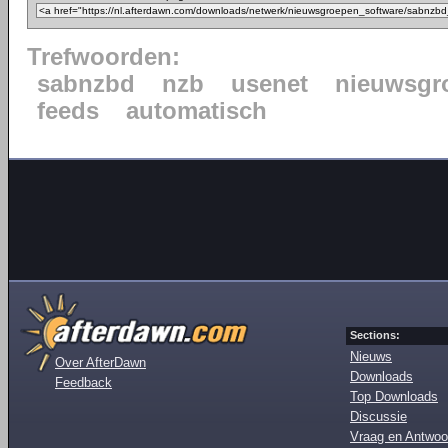
Trefwoorden:
sabnzbd
nzb
usenet
nieuwsgr
feeds
automatisch
Sections:
Nieuws
Over AfterDawn
Downloads
Feedback
Top Downloads
Discussie
Vraag en Antwoo