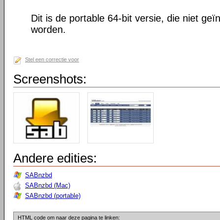
Dit is de portable 64-bit versie, die niet geï
worden.
Stel een correctie voor
Screenshots:
Andere edities:
SABnzbd
SABnzbd (Mac)
SABnzbd (portable)
HTML code om naar deze pagina te linken: