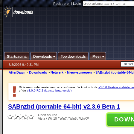
Registreren
|
Login:
Startpagina
Downloads
Top downloads
Meer
8/8/2026 9:49:31 PM
AfterDawn
>
Downloads
>
Netwerk
>
Nieuwsgroepen
>
SABnzbd (portable 64-bit
Dit is een oude versie van deze software. Je kunt ook de
v3.0.0 (laatste stabiele ve
of de
v3.0.0 RC 2 (laatste beta versie)
.
SABnzbd (portable 64-bit) v2.3.6 Beta 1
Open source
DOW
Vista / Win10 / Win7 / Win8 / WinXP