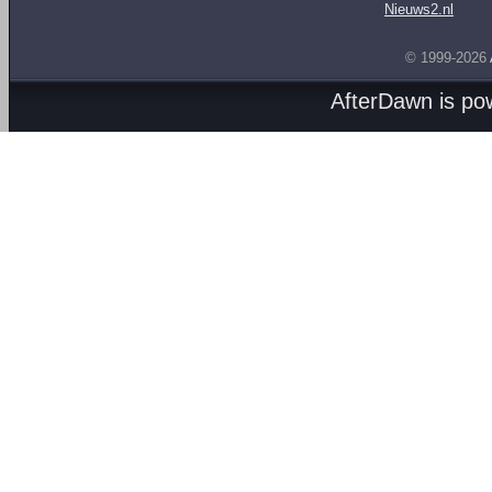
Nieuws2.nl
© 1999-2026
AfterDawn is p