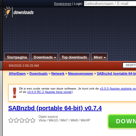
Registreren
|
Login:
Startpagina
Downloads
Top downloads
Meer
8/6/2026 2:06:25 AM
AfterDawn
>
Downloads
>
Netwerk
>
Nieuwsgroepen
>
SABnzbd (portable 64-bit
Dit is een oude versie van deze software. Je kunt ook de
v3.0.0 (laatste stabiele ve
of de
v3.0.0 RC 2 (laatste beta versie)
.
SABnzbd (portable 64-bit) v0.7.4
Open source
DOW
Vista / Win10 / Win7 / Win8 / WinXP