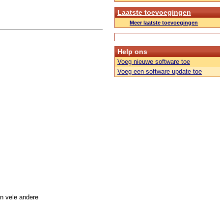
Laatste toevoegingen
Meer laatste toevoegingen
Help ons
Voeg nieuwe software toe
Voeg een software update toe
n vele andere