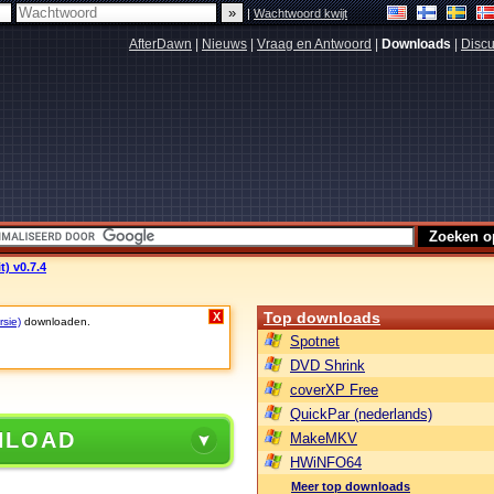
|
Wachtwoord kwijt
AfterDawn
|
Nieuws
|
Vraag en Antwoord
|
Downloads
|
Discu
) v0.7.4
Top downloads
X
rsie)
downloaden.
Spotnet
DVD Shrink
coverXP Free
QuickPar (nederlands)
NLOAD
MakeMKV
HWiNFO64
Meer top downloads