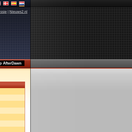
ssie
|
Nieuws2.nl