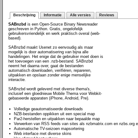
Beschrijving
Informatie
Alle versies
Reviews
SABnzbd
is een Open-Source Binary Newsreader
geschreven in Python. Gratis, ongelofelijk
gebruikersvriendelijk en werk praktisch overal (web-
based).
SABnzbd maakt Usenet zo eenvoudig als maar
mogelijk is door automatisering van bijna alle
handelingen. Het enige dat de gebruiker moet doen is
het toevoegen van een .nzb-bestand. SABnzbd
neemt het daarna over, gaat de bestanden
automatisch downloaden, verifiëren, repareren,
uitpakken en opslaan zonder enige menselijke
interactie.
SABnzbd wordt geleverd met diverse thema's,
inclusief een gloednieuw Mobile Thema voor Webkit-
gebaseerde apparaten (iPhone, Android, Pre).
Volledige geautomatiseerde downloads
NZB-bestanden oppikken uit een special map
Par2-herstellen en uitpakken naar bepaalde map
Verwerken van RSS feeds van sites als nzbmatrix.com en nzbs.org e
Automatische TV-seizoen mapsortering
Web interface met diverse skins