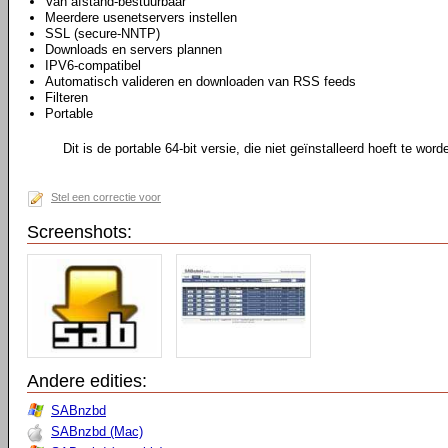
Van afstand-bestuurbaar
Meerdere usenetservers instellen
SSL (secure-NNTP)
Downloads en servers plannen
IPV6-compatibel
Automatisch valideren en downloaden van RSS feeds
Filteren
Portable
Dit is de portable 64-bit versie, die niet geïnstalleerd hoeft te word
Stel een correctie voor
Screenshots:
Andere edities:
SABnzbd
SABnzbd (Mac)