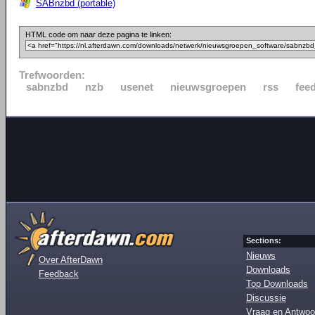
SABnzbd (portable)
HTML code om naar deze pagina te linken:
Trefwoorden:
sabnzbd
nzb
usenet
nieuwsgroepen
rss
fee
Sections:
Nieuws
Over AfterDawn
Downloads
Feedback
Top Downloads
Discussie
Vraag en Antwoo