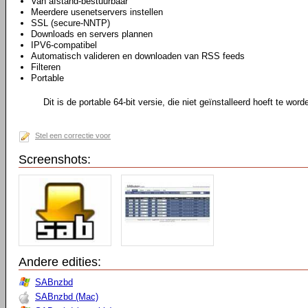
Van afstand-bestuurbaar
Meerdere usenetservers instellen
SSL (secure-NNTP)
Downloads en servers plannen
IPV6-compatibel
Automatisch valideren en downloaden van RSS feeds
Filteren
Portable
Dit is de portable 64-bit versie, die niet geïnstalleerd hoeft te word
Stel een correctie voor
Screenshots:
Andere edities:
SABnzbd
SABnzbd (Mac)