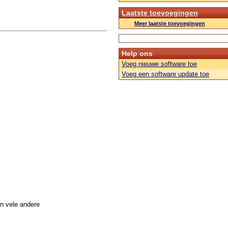
Laatste toevoegingen
Meer laatste toevoegingen
Help ons
Voeg nieuwe software toe
Voeg een software update toe
n vele andere