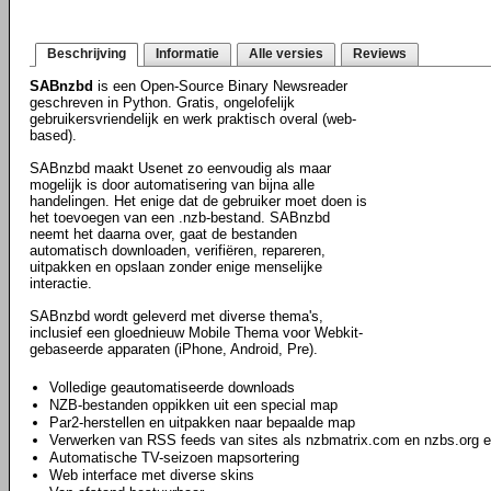
Beschrijving
Informatie
Alle versies
Reviews
SABnzbd
is een Open-Source Binary Newsreader
geschreven in Python. Gratis, ongelofelijk
gebruikersvriendelijk en werk praktisch overal (web-
based).
SABnzbd maakt Usenet zo eenvoudig als maar
mogelijk is door automatisering van bijna alle
handelingen. Het enige dat de gebruiker moet doen is
het toevoegen van een .nzb-bestand. SABnzbd
neemt het daarna over, gaat de bestanden
automatisch downloaden, verifiëren, repareren,
uitpakken en opslaan zonder enige menselijke
interactie.
SABnzbd wordt geleverd met diverse thema's,
inclusief een gloednieuw Mobile Thema voor Webkit-
gebaseerde apparaten (iPhone, Android, Pre).
Volledige geautomatiseerde downloads
NZB-bestanden oppikken uit een special map
Par2-herstellen en uitpakken naar bepaalde map
Verwerken van RSS feeds van sites als nzbmatrix.com en nzbs.org e
Automatische TV-seizoen mapsortering
Web interface met diverse skins