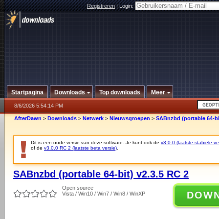
Registreren
|
Login:
Startpagina
Downloads
Top downloads
Meer
8/6/2026 5:54:14 PM
AfterDawn
>
Downloads
>
Netwerk
>
Nieuwsgroepen
>
SABnzbd (portable 64-bi
Dit is een oude versie van deze software. Je kunt ook de
v3.0.0 (laatste stabiele ve
of de
v3.0.0 RC 2 (laatste beta versie)
.
SABnzbd (portable 64-bit) v2.3.5 RC 2
Open source
DOW
Vista / Win10 / Win7 / Win8 / WinXP