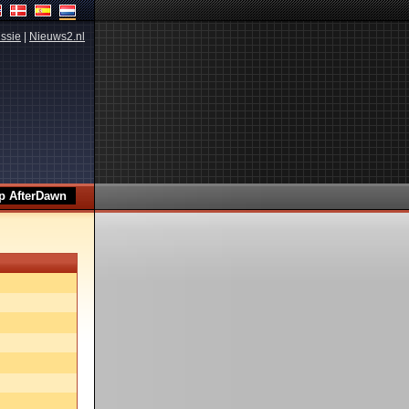
ssie
|
Nieuws2.nl