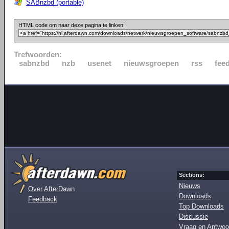
SABnzbd (portable)
HTML code om naar deze pagina te linken:
Trefwoorden:
sabnzbd
nzb
usenet
nieuwsgroepen
rss
fee
Sections:
Nieuws
Over AfterDawn
Downloads
Feedback
Top Downloads
Discussie
Vraag en Antwoo