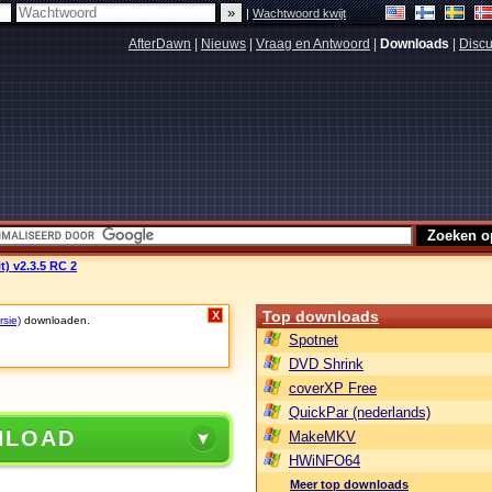
|
Wachtwoord kwijt
AfterDawn
|
Nieuws
|
Vraag en Antwoord
|
Downloads
|
Discu
t) v2.3.5 RC 2
Top downloads
X
rsie)
downloaden.
Spotnet
DVD Shrink
coverXP Free
QuickPar (nederlands)
NLOAD
MakeMKV
HWiNFO64
Meer top downloads