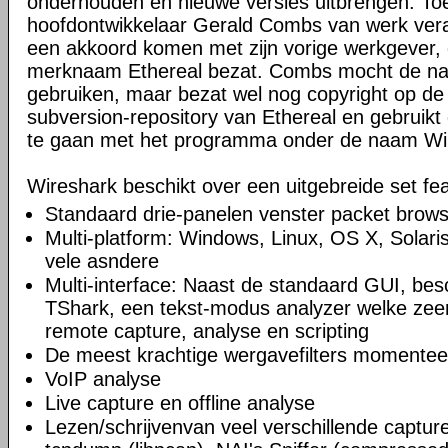
onderhouden en nieuwe versies uitbrengen. Toe
hoofdontwikkelaar Gerald Combs van werk veran
een akkoord komen met zijn vorige werkgever, 
merknaam Ethereal bezat. Combs mocht de naa
gebruiken, maar bezat wel nog copyright op de
subversion-repository van Ethereal en gebruikt 
te gaan met het programma onder de naam Wi
Wireshark beschikt over een uitgebreide set fea
Standaard drie-panelen venster packet brow
Multi-platform: Windows, Linux, OS X, Solar
vele asndere
Multi-interface: Naast de standaard GUI, bes
TShark, een tekst-modus analyzer welke zeer
remote capture, analyse en scripting
De meest krachtige wergavefilters momentee
VoIP analyse
Live capture en offline analyse
Lezen/schrijvenvan veel verschillende captu