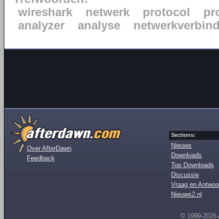
wireshark
netwerk
protocol
pr
analyzer
analyse
netwerkverbin
Sections:
Nieuws
Over AfterDawn
Downloads
Feedback
Top Downloads
Discussie
Vraag en Antwoo
Nieuws2.nl
© 1999-2026