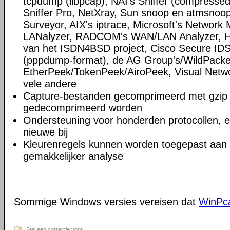
tcpdump (libpcap), NAI's Sniffer (compress
Sniffer Pro, NetXray, Sun snoop en atmsnoop,
Surveyor, AIX's iptrace, Microsoft's Network M
LANalyzer, RADCOM's WAN/LAN Analyzer, HP
van het ISDN4BSD project, Cisco Secure IDS 
(pppdump-format), de AG Group's/WildPacke
EtherPeek/TokenPeek/AiroPeek, Visual Netwo
vele andere
Capture-bestanden gecomprimeerd met gzip 
gedecomprimeerd worden
Ondersteuning voor honderden protocollen, 
nieuwe bij
Kleurenregels kunnen worden toegepast aan d
gemakkelijker analyse
Sommige Windows versies vereisen dat
WinPc
Stel een correctie voor