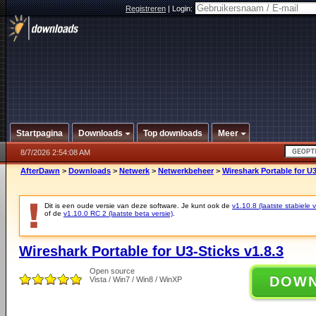
Registreren
|
Login:
Startpagina
Downloads
Top downloads
Meer
8/7/2026 2:54:08 AM
AfterDawn
>
Downloads
>
Netwerk
>
Netwerkbeheer
>
Wireshark Portable for U3
Dit is een oude versie van deze software. Je kunt ook de
v1.10.8 (laatste stabiele v
of de
v1.10.0 RC 2 (laatste beta versie)
.
Wireshark Portable for U3-Sticks v1.8.3
Open source
DOW
Vista / Win7 / Win8 / WinXP