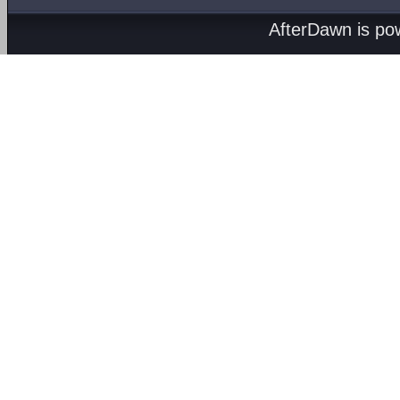
AfterDawn is p