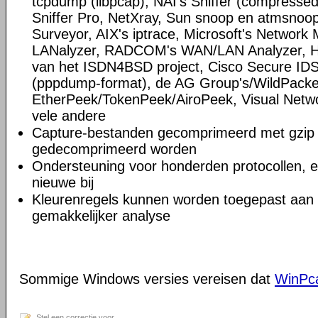
tcpdump (libpcap), NAI's Sniffer (compress
Sniffer Pro, NetXray, Sun snoop en atmsnoop,
Surveyor, AIX's iptrace, Microsoft's Network M
LANalyzer, RADCOM's WAN/LAN Analyzer, HP
van het ISDN4BSD project, Cisco Secure IDS 
(pppdump-format), de AG Group's/WildPacke
EtherPeek/TokenPeek/AiroPeek, Visual Netwo
vele andere
Capture-bestanden gecomprimeerd met gzip 
gedecomprimeerd worden
Ondersteuning voor honderden protocollen, 
nieuwe bij
Kleurenregels kunnen worden toegepast aan d
gemakkelijker analyse
Sommige Windows versies vereisen dat
WinPc
Stel een correctie voor