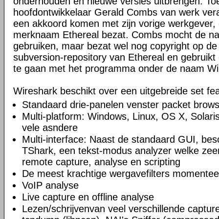
onderhouden en nieuwe versies uitbrengen. Toe
hoofdontwikkelaar Gerald Combs van werk veran
een akkoord komen met zijn vorige werkgever, 
merknaam Ethereal bezat. Combs mocht de naa
gebruiken, maar bezat wel nog copyright op de
subversion-repository van Ethereal en gebruikt 
te gaan met het programma onder de naam Wi
Wireshark beschikt over een uitgebreide set fea
Standaard drie-panelen venster packet brow
Multi-platform: Windows, Linux, OS X, Solar
vele asndere
Multi-interface: Naast de standaard GUI, bes
TShark, een tekst-modus analyzer welke zeer
remote capture, analyse en scripting
De meest krachtige wergavefilters momentee
VoIP analyse
Live capture en offline analyse
Lezen/schrijvenvan veel verschillende captu