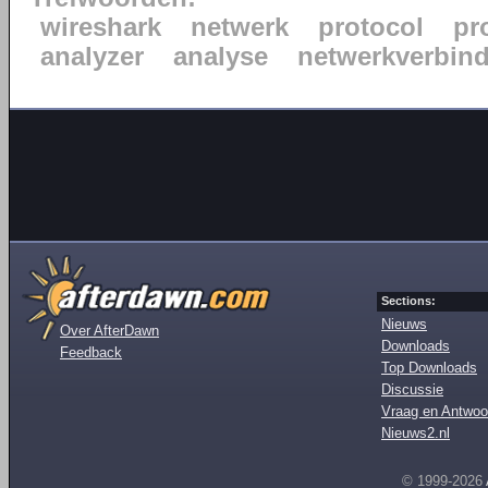
wireshark
netwerk
protocol
pr
analyzer
analyse
netwerkverbin
Sections:
Nieuws
Over AfterDawn
Downloads
Feedback
Top Downloads
Discussie
Vraag en Antwoo
Nieuws2.nl
© 1999-2026