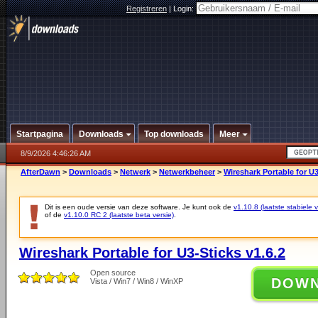
Registreren
|
Login:
Startpagina
Downloads
Top downloads
Meer
8/9/2026 4:46:26 AM
AfterDawn
>
Downloads
>
Netwerk
>
Netwerkbeheer
>
Wireshark Portable for U3
Dit is een oude versie van deze software. Je kunt ook de
v1.10.8 (laatste stabiele v
of de
v1.10.0 RC 2 (laatste beta versie)
.
Wireshark Portable for U3-Sticks v1.6.2
Open source
DOW
Vista / Win7 / Win8 / WinXP