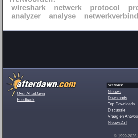
wireshark
netwerk
protocol
pr
analyzer
analyse
netwerkverbin
Sections:
Nieuws
Over AfterDawn
Downloads
Feedback
Top Downloads
Discussie
Vraag en Antwoo
Nieuws2.nl
© 1999-2026