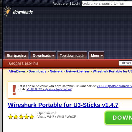
Registreren
|
Login:
Startpagina
Downloads
Top downloads
Meer
8/6/2026 3:16:04 PM
AfterDawn
>
Downloads
>
Netwerk
>
Netwerkbeheer
>
Wireshark Portable for U3
Dit is een oude versie van deze software. Je kunt ook de
v1.10.8 (laatste stabiele v
of de
v1.10.0 RC 2 (laatste beta versie)
.
Wireshark Portable for U3-Sticks v1.4.7
Open source
DOW
Vista / Win7 / Win8 / WinXP