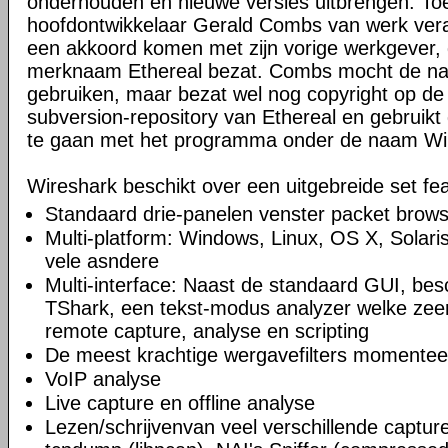
onderhouden en nieuwe versies uitbrengen. Toe
hoofdontwikkelaar Gerald Combs van werk veran
een akkoord komen met zijn vorige werkgever, 
merknaam Ethereal bezat. Combs mocht de naa
gebruiken, maar bezat wel nog copyright op de
subversion-repository van Ethereal en gebruikt 
te gaan met het programma onder de naam Wi
Wireshark beschikt over een uitgebreide set fea
Standaard drie-panelen venster packet brow
Multi-platform: Windows, Linux, OS X, Solar
vele asndere
Multi-interface: Naast de standaard GUI, bes
TShark, een tekst-modus analyzer welke zeer
remote capture, analyse en scripting
De meest krachtige wergavefilters momentee
VoIP analyse
Live capture en offline analyse
Lezen/schrijvenvan veel verschillende captu