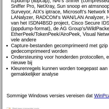
tcpdump (libpcap), NAI's Sniffer (compress
Sniffer Pro, NetXray, Sun snoop en atmsnoop,
Surveyor, AIX's iptrace, Microsoft's Network M
LANalyzer, RADCOM's WAN/LAN Analyzer, HP
van het ISDN4BSD project, Cisco Secure IDS 
(pppdump-format), de AG Group's/WildPacke
EtherPeek/TokenPeek/AiroPeek, Visual Netwo
vele andere
Capture-bestanden gecomprimeerd met gzip 
gedecomprimeerd worden
Ondersteuning voor honderden protocollen, 
nieuwe bij
Kleurenregels kunnen worden toegepast aan d
gemakkelijker analyse
Sommige Windows versies vereisen dat
WinPc
Stel een correctie voor