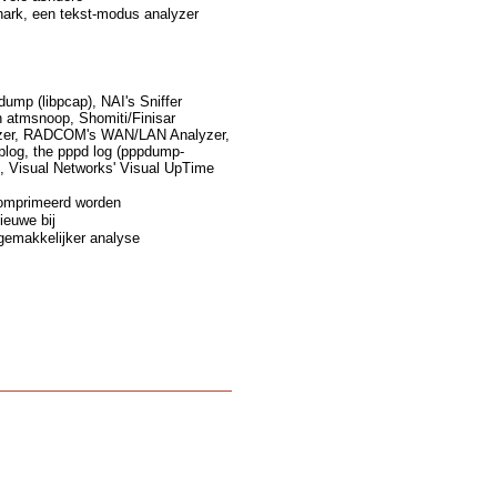
hark, een tekst-modus analyzer
ump (libpcap), NAI's Sniffer
 atmsnoop, Shomiti/Finisar
alyzer, RADCOM's WAN/LAN Analyzer,
plog, the pppd log (pppdump-
, Visual Networks' Visual UpTime
comprimeerd worden
ieuwe bij
gemakkelijker analyse