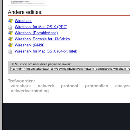
Andere edities:
Wireshark
Wireshark for Mac OS X (PPC)
Wireshark (PortableApps)
Wireshark Portable for U3-Sticks
Wireshark (64-bit)
Wireshark for Mac OS X (64-bit Intel)
HTML code om naar deze pagina te linken:
Trefwoorden:
wireshark
netwerk
protocol
protocollen
analyz
netwerkverbinding