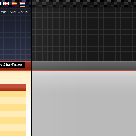
ssie
|
Nieuws2.nl