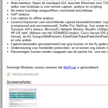
Multi-interface: Naast de standaard GUI, beschikt Wireshark over TS
welke zeer bruikbaar is voor remote capture, analyse en scripting
De meest krachtige wergavefilters momenteel beschikbaar
VoIP analyse
Live capture en offline analyse
Lezen/schrijvenvan veel verschillende capture bestandsformaten: tcpd
(compressed and uncompressed), Sniffer Pro, NetXray, Sun snoop en
Surveyor, AIX's iptrace, Microsoft's Network Monitor, Novell's LAN
HP-UX nettl, i4btrace van het ISDN4BSD project, Cisco Secure IDS i
format), de AG Group's/WildPacket's EtherPeek/TokenPeek/AiroPeek
en vele andere
Capture-bestanden gecomprimeerd met gzip kunnen on the fly gede
Ondersteuning voor honderden protocollen, en er komen nog steeds n
Kleurenregels kunnen worden toegepast aan de packet list, voor een 
Sommige Windows versies vereisen dat
WinPcap
is geïnstalleerd.
Stel een correctie voor
Screenshots: