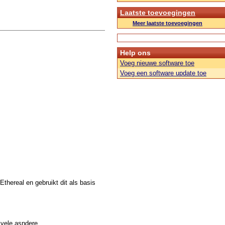
Laatste toevoegingen
Meer laatste toevoegingen
Help ons
Voeg nieuwe software toe
Voeg een software update toe
thereal en gebruikt dit als basis
 vele asndere