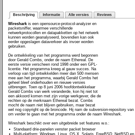
Beschrijving
Informatie
Alle versies
Reviews
Wireshark
is een opensource-protocol-analyzer en
packetsniffer, waarmee verschillende
netwerkprotocollen en datapakketten op het netwerk
kunnen worden geanalyseerd, bovendien kan ook
eerder opgeslagen dataverkeer als invoer worden
gebruiken.
De ontwikkeling van het programma werd begonnen
door Gerald Combs, onder de naam Ethereal. De
eerste versie verscheen rond 1998 onder een GPL-
licentie. Het programma kreeg al gauw succes. Na
verloop van tijd ontwikkelden meer dan 500 mensen
mee aan het programma, waarbij Gerald Combs het
geheel bleef onderhouden en nieuwe versies
uitbrengen. Toen op 8 juni 2006 hoofdontwikkelaar
Gerald Combs van werk veranderde, kon hij niet tot
een akkoord komen met zijn vorige werkgever, die de
rechten op de merknaam Ethereal bezat. Combs
mocht de naam niet blijven gebruiken, maar bezat
wel nog copyright op de broncode. Hij nam de subversion-repository van E
om verder te gaan met het programma onder de naam Wireshark.
Wireshark beschikt over een uitgebreide set features w.o.:
Standaard drie-panelen venster packet browser
Multi-platform: Windows, Linux, OS X, Solaris, FreeBSD, NetBSD en