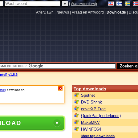
|
Wachtwoord kwijt
AfterDawn
|
Nieuws
|
Vraag en Antwoord
|
Downloads
|
Discu
ntel) v1.8.6
Top downloads
X
rsie)
downloaden.
Spotnet
DVD Shrink
coverXP Free
QuickPar (nederlands)
NLOAD
MakeMKV
HWiNFO64
Meer top downloads