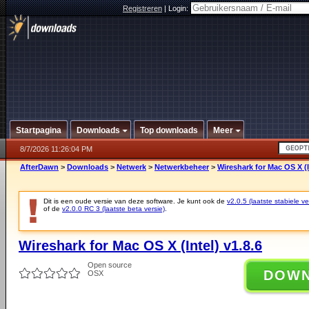
Registreren
|
Login:
Startpagina
Downloads
Top downloads
Meer
8/7/2026 11:26:04 PM
AfterDawn
>
Downloads
>
Netwerk
>
Netwerkbeheer
>
Wireshark for Mac OS X (I
Dit is een oude versie van deze software. Je kunt ook de
v2.0.5 (laatste stabiele ve
of de
v2.0.0 RC 3 (laatste beta versie)
.
Wireshark for Mac OS X (Intel) v1.8.6
Open source
DOW
OSX