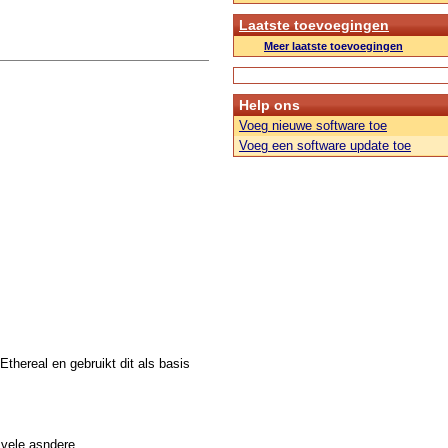
Laatste toevoegingen
Meer laatste toevoegingen
Help ons
Voeg nieuwe software toe
Voeg een software update toe
thereal en gebruikt dit als basis
 vele asndere