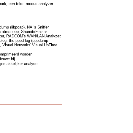
hark, een tekst-modus analyzer
ump (libpcap), NAI's Sniffer
 atmsnoop, Shomiti/Finisar
alyzer, RADCOM's WAN/LAN Analyzer,
plog, the pppd log (pppdump-
, Visual Networks' Visual UpTime
comprimeerd worden
ieuwe bij
gemakkelijker analyse