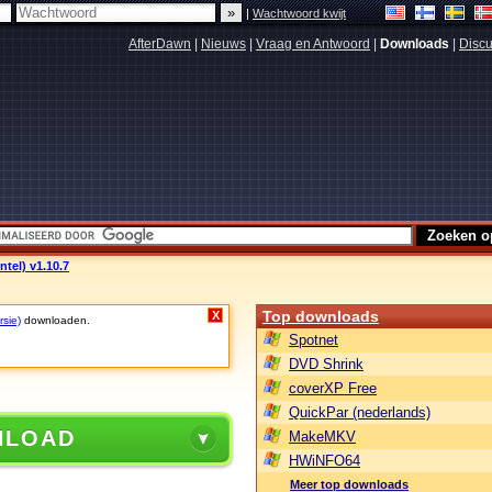
|
Wachtwoord kwijt
AfterDawn
|
Nieuws
|
Vraag en Antwoord
|
Downloads
|
Discu
ntel) v1.10.7
Top downloads
X
rsie)
downloaden.
Spotnet
DVD Shrink
coverXP Free
QuickPar (nederlands)
NLOAD
MakeMKV
HWiNFO64
Meer top downloads