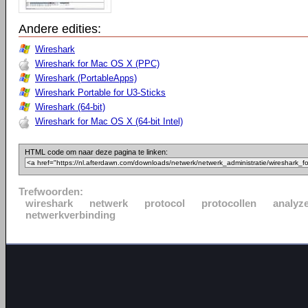
Andere edities:
Wireshark
Wireshark for Mac OS X (PPC)
Wireshark (PortableApps)
Wireshark Portable for U3-Sticks
Wireshark (64-bit)
Wireshark for Mac OS X (64-bit Intel)
HTML code om naar deze pagina te linken:
Trefwoorden:
wireshark
netwerk
protocol
protocollen
analyz
netwerkverbinding