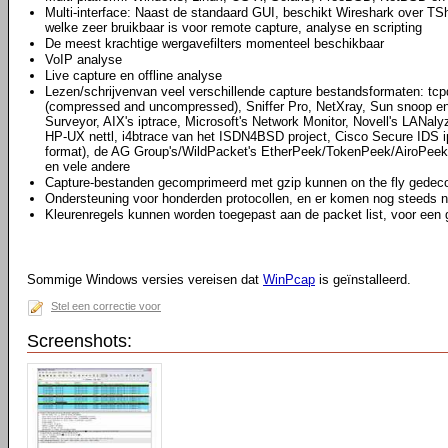
Multi-interface: Naast de standaard GUI, beschikt Wireshark over TS
welke zeer bruikbaar is voor remote capture, analyse en scripting
De meest krachtige wergavefilters momenteel beschikbaar
VoIP analyse
Live capture en offline analyse
Lezen/schrijvenvan veel verschillende capture bestandsformaten: tcpd
(compressed and uncompressed), Sniffer Pro, NetXray, Sun snoop en
Surveyor, AIX's iptrace, Microsoft's Network Monitor, Novell's LAN
HP-UX nettl, i4btrace van het ISDN4BSD project, Cisco Secure IDS i
format), de AG Group's/WildPacket's EtherPeek/TokenPeek/AiroPeek
en vele andere
Capture-bestanden gecomprimeerd met gzip kunnen on the fly gede
Ondersteuning voor honderden protocollen, en er komen nog steeds n
Kleurenregels kunnen worden toegepast aan de packet list, voor een 
Sommige Windows versies vereisen dat
WinPcap
is geïnstalleerd.
Stel een correctie voor
Screenshots: