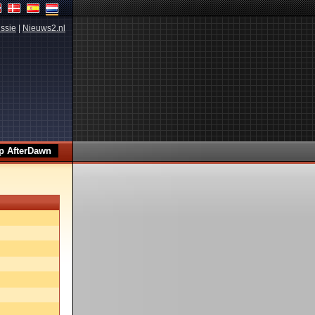
ssie
|
Nieuws2.nl