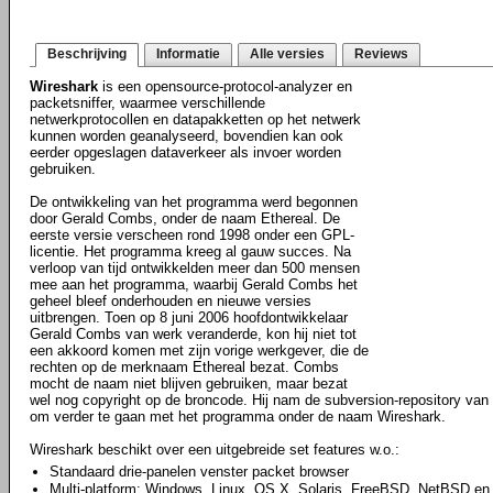
Beschrijving
Informatie
Alle versies
Reviews
Wireshark
is een opensource-protocol-analyzer en
packetsniffer, waarmee verschillende
netwerkprotocollen en datapakketten op het netwerk
kunnen worden geanalyseerd, bovendien kan ook
eerder opgeslagen dataverkeer als invoer worden
gebruiken.
De ontwikkeling van het programma werd begonnen
door Gerald Combs, onder de naam Ethereal. De
eerste versie verscheen rond 1998 onder een GPL-
licentie. Het programma kreeg al gauw succes. Na
verloop van tijd ontwikkelden meer dan 500 mensen
mee aan het programma, waarbij Gerald Combs het
geheel bleef onderhouden en nieuwe versies
uitbrengen. Toen op 8 juni 2006 hoofdontwikkelaar
Gerald Combs van werk veranderde, kon hij niet tot
een akkoord komen met zijn vorige werkgever, die de
rechten op de merknaam Ethereal bezat. Combs
mocht de naam niet blijven gebruiken, maar bezat
wel nog copyright op de broncode. Hij nam de subversion-repository van E
om verder te gaan met het programma onder de naam Wireshark.
Wireshark beschikt over een uitgebreide set features w.o.:
Standaard drie-panelen venster packet browser
Multi-platform: Windows, Linux, OS X, Solaris, FreeBSD, NetBSD en