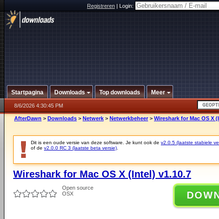
Registreren
|
Login:
Startpagina
Downloads
Top downloads
Meer
8/6/2026 4:30:45 PM
AfterDawn
>
Downloads
>
Netwerk
>
Netwerkbeheer
>
Wireshark for Mac OS X (I
Dit is een oude versie van deze software. Je kunt ook de
v2.0.5 (laatste stabiele ve
of de
v2.0.0 RC 3 (laatste beta versie)
.
Wireshark for Mac OS X (Intel) v1.10.7
Open source
DOW
OSX