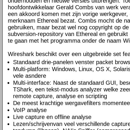
onderhouden en nieuwe versies uitbrengen. Toe
hoofdontwikkelaar Gerald Combs van werk veran
een akkoord komen met zijn vorige werkgever, 
merknaam Ethereal bezat. Combs mocht de naa
gebruiken, maar bezat wel nog copyright op de
subversion-repository van Ethereal en gebruikt 
te gaan met het programma onder de naam Wi
Wireshark beschikt over een uitgebreide set fea
Standaard drie-panelen venster packet brow
Multi-platform: Windows, Linux, OS X, Solar
vele asndere
Multi-interface: Naast de standaard GUI, bes
TShark, een tekst-modus analyzer welke zeer
remote capture, analyse en scripting
De meest krachtige wergavefilters momentee
VoIP analyse
Live capture en offline analyse
Lezen/schrijvenvan veel verschillende captu