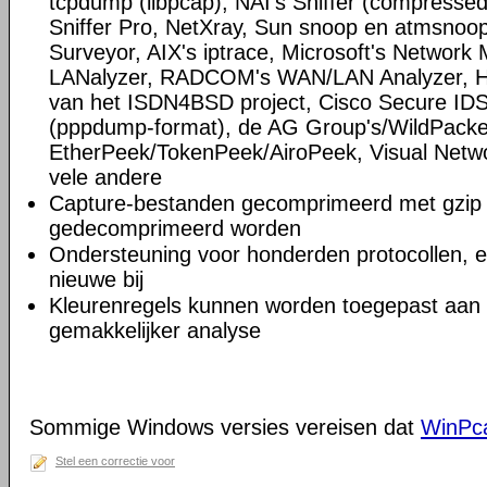
tcpdump (libpcap), NAI's Sniffer (compress
Sniffer Pro, NetXray, Sun snoop en atmsnoop,
Surveyor, AIX's iptrace, Microsoft's Network M
LANalyzer, RADCOM's WAN/LAN Analyzer, HP
van het ISDN4BSD project, Cisco Secure IDS 
(pppdump-format), de AG Group's/WildPacke
EtherPeek/TokenPeek/AiroPeek, Visual Netwo
vele andere
Capture-bestanden gecomprimeerd met gzip 
gedecomprimeerd worden
Ondersteuning voor honderden protocollen, 
nieuwe bij
Kleurenregels kunnen worden toegepast aan d
gemakkelijker analyse
Sommige Windows versies vereisen dat
WinPc
Stel een correctie voor