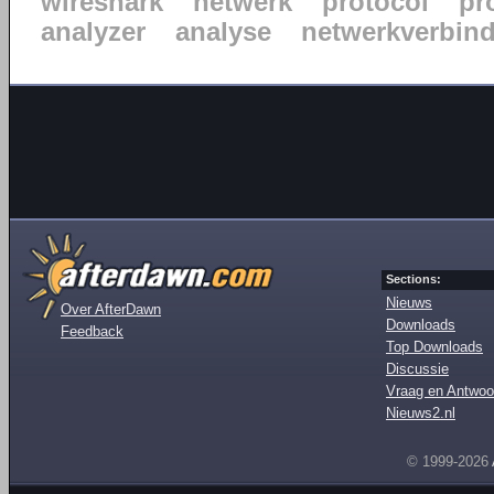
wireshark
netwerk
protocol
pr
analyzer
analyse
netwerkverbin
Sections:
Nieuws
Over AfterDawn
Downloads
Feedback
Top Downloads
Discussie
Vraag en Antwoo
Nieuws2.nl
© 1999-2026