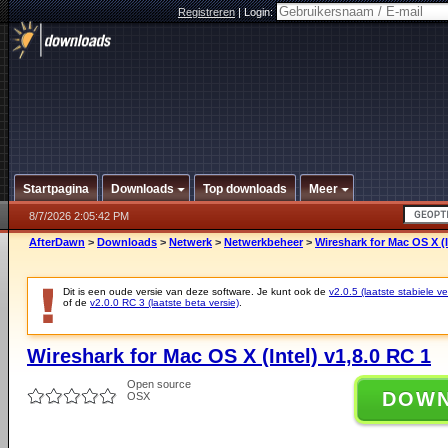
Registreren
|
Login:
Startpagina
Downloads
Top downloads
Meer
8/7/2026 2:05:42 PM
AfterDawn
>
Downloads
>
Netwerk
>
Netwerkbeheer
>
Wireshark for Mac OS X (I
Dit is een oude versie van deze software. Je kunt ook de
v2.0.5 (laatste stabiele ve
of de
v2.0.0 RC 3 (laatste beta versie)
.
Wireshark for Mac OS X (Intel) v1,8.0 RC 1
Open source
DOW
OSX