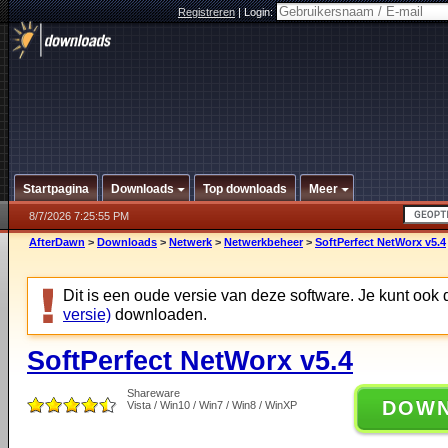
Registreren
|
Login:
Startpagina
Downloads
Top downloads
Meer
8/7/2026 7:25:55 PM
AfterDawn
>
Downloads
>
Netwerk
>
Netwerkbeheer
>
SoftPerfect NetWorx v5.4
Dit is een oude versie van deze software. Je kunt ook
versie)
downloaden.
SoftPerfect NetWorx v5.4
Shareware
DOW
Vista / Win10 / Win7 / Win8 / WinXP