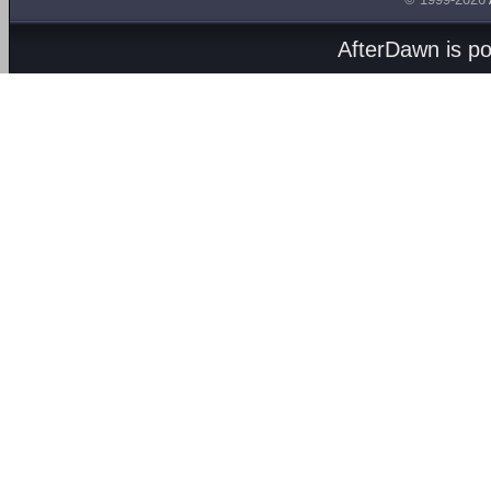
AfterDawn is p