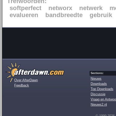
Trefwoorden:
softperfect
networx
netwerk
m
evalueren
bandbreedte
gebruik
Sections:
Nieuws
Over AfterDawn
Downloads
Feedback
Top Downloads
Discussie
Vraag en Antwoo
Nieuws2.nl
© 1999-2026