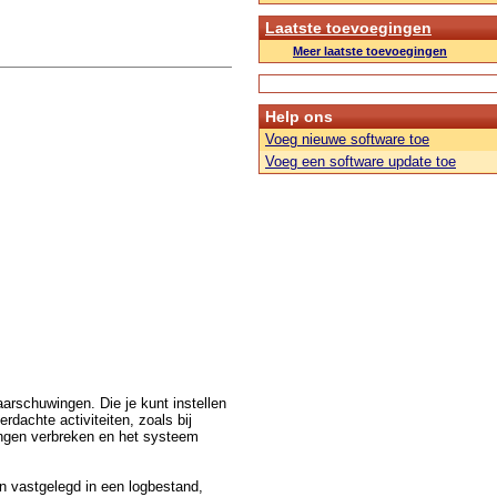
Laatste toevoegingen
Meer laatste toevoegingen
Help ons
Voeg nieuwe software toe
Voeg een software update toe
rschuwingen. Die je kunt instellen
dachte activiteiten, zoals bij
ingen verbreken en het systeem
n vastgelegd in een logbestand,