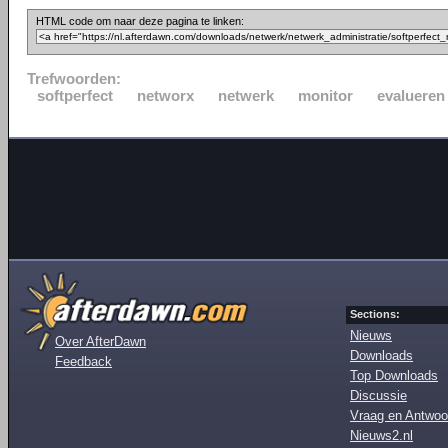
HTML code om naar deze pagina te linken:
Trefwoorden:
softperfect
networx
netwerk
monitor
evalueren
Sections:
Nieuws
Over AfterDawn
Downloads
Feedback
Top Downloads
Discussie
Vraag en Antwoo
Nieuws2.nl