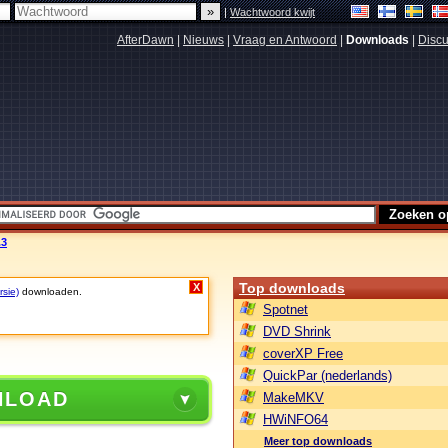
|
Wachtwoord kwijt
AfterDawn
|
Nieuws
|
Vraag en Antwoord
|
Downloads
|
Discu
.3
Top downloads
X
rsie)
downloaden.
Spotnet
DVD Shrink
coverXP Free
QuickPar (nederlands)
NLOAD
MakeMKV
HWiNFO64
Meer top downloads