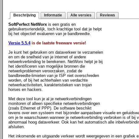
Beschrijving
Informatie
Alle versies
Reviews
SoftPerfect NetWorx
is een gratis en
gebruikersvriendelijk, toch krachtige tool dat je helpt
bij het objectief evalueren van je bandbreedte.
Versie 5.5.4
is de laatste freeware versie!
Je kunt het gebruiken om dataverkeer te verzamelen
en om de snelheid van je internet of andere
netwerkverbinding te berekenen. NetWorx helpt je bij
het identificeren van mogelijke bronnen die
netwerkproblemen veroorzaken, zodat de
bandbreedte-limieten van je ISP niet overschreden
worden, of bij het achterhalen van verdachte
netwerkactiviteiten, karakteristieken van trojan
horses en hackers.
Met deze tool kun je al je netwerkverbindingen
monitoren of alleen specifieke netwerkverbindingen
(zoals Ethernet of PPP). De software beschikt
tevens over een systeem met bijzonder aanpasbare visuele en geluidswaa
om je te waarschuwen wanneer je netwerkverbinding verbroken is of bij ver
abnormaal hoog dataverkeer. Ook kan het automatisch alle inbelverbind
afsluiten.
Het inkomende en uitgaande verkeer wordt weergegeven in een grafiek e