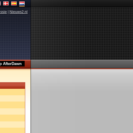
ssie
|
Nieuws2.nl