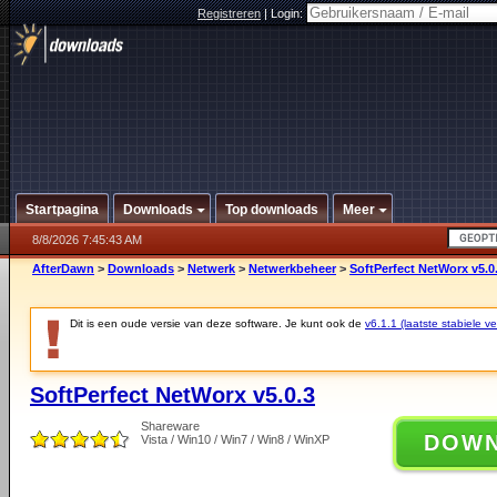
Registreren
|
Login:
Startpagina
Downloads
Top downloads
Meer
8/8/2026 7:45:43 AM
AfterDawn
>
Downloads
>
Netwerk
>
Netwerkbeheer
>
SoftPerfect NetWorx v5.0
Dit is een oude versie van deze software. Je kunt ook de
v6.1.1 (laatste stabiele ve
SoftPerfect NetWorx v5.0.3
Shareware
DOW
Vista / Win10 / Win7 / Win8 / WinXP