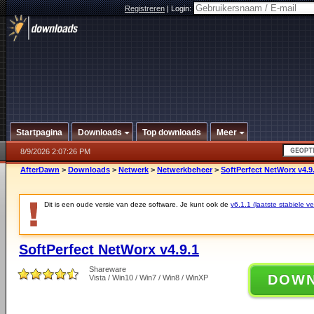
Registreren
|
Login:
Startpagina
Downloads
Top downloads
Meer
8/9/2026 2:07:26 PM
AfterDawn
>
Downloads
>
Netwerk
>
Netwerkbeheer
>
SoftPerfect NetWorx v4.9
Dit is een oude versie van deze software. Je kunt ook de
v6.1.1 (laatste stabiele ve
SoftPerfect NetWorx v4.9.1
Shareware
DOW
Vista / Win10 / Win7 / Win8 / WinXP