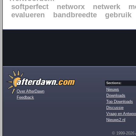
softperfect
networx
netwerk
m
evalueren
bandbreedte
gebruik
Sections:
Nieuws
Over AfterDawn
Downloads
Feedback
Top Downloads
Discussie
Vraag en Antwoo
Nieuws2.nl
© 1999-2026