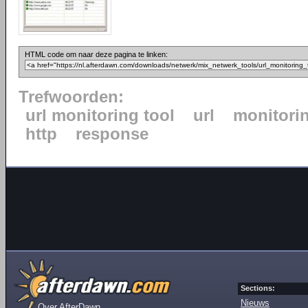
HTML code om naar deze pagina te linken:
Trefwoorden:
url monitoring tool
url
monitori
http
response
Sections:
Nieuws
Over AfterDawn