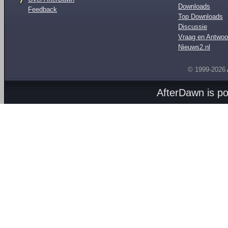
Downloads
Feedback
Top Downloads
Discussie
Vraag en Antwoo
Nieuws2.nl
© 1999-2026
AfterDawn is p