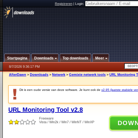
Registreren
|
Login:
Startpagina
Downloads
Top downloads
Meer
8/7/2026 9:36:17 PM
AfterDawn
>
Downloads
>
Netwerk
>
Gemixte netwerk tools
>
URL Monitoring T
Dit is een oude versie van deze software. Je kunt ook de
v2.95 (laatste stabiele ver
URL Monitoring Tool v2.8
Freeware
DOW
Vista / Win2k / Win7 / WinNT / WinXP