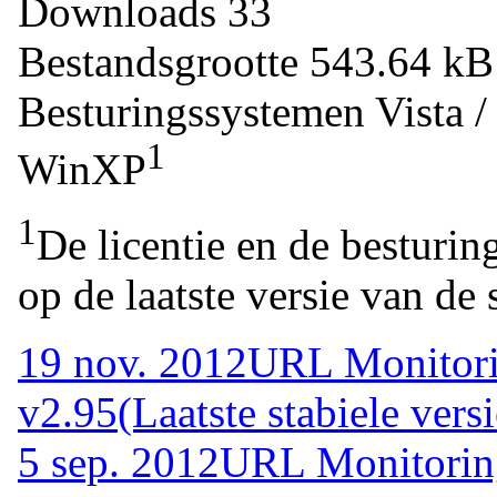
Downloads
33
Bestandsgrootte
543.64 k
Besturingssystemen
Vista 
1
WinXP
1
De licentie en de besturin
op de laatste versie van de 
19 nov. 2012
URL Monitori
v2.95
(Laatste stabiele versi
5 sep. 2012
URL Monitorin