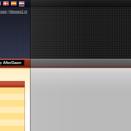
ssie
|
Nieuws2.nl