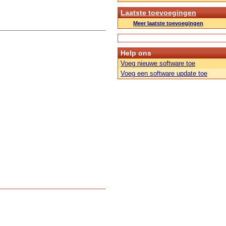
Laatste toevoegingen
Meer laatste toevoegingen
Help ons
Voeg nieuwe software toe
Voeg een software update toe