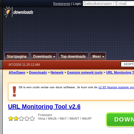
Registreren
|
Login:
Startpagina
Downloads
Top downloads
Meer
8/7/2026 11:25:12 AM
AfterDawn
>
Downloads
>
Netwerk
>
Gemixte netwerk tools
>
URL Monitoring T
Dit is een oude versie van deze software. Je kunt ook de
v2.95 (laatste stabiele ver
URL Monitoring Tool v2.6
Freeware
DOW
Vista / Win2k / Win7 / WinNT / WinXP