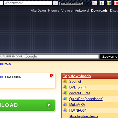
|
Wachtwoord kwijt
AfterDawn
|
Nieuws
|
Vraag en Antwoord
|
Downloads
|
Discu
ool v2.6
Top downloads
X
sie)
downloaden.
Spotnet
DVD Shrink
coverXP Free
QuickPar (nederlands)
NLOAD
MakeMKV
HWiNFO64
Meer top downloads