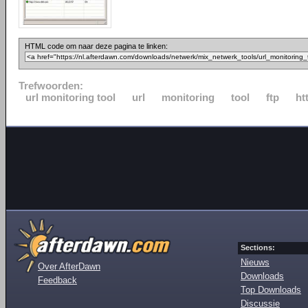
HTML code om naar deze pagina te linken:
Trefwoorden:
url monitoring tool
url
monitoring
tool
ftp
ht
Sections:
Nieuws
Over AfterDawn
Downloads
Feedback
Top Downloads
Discussie