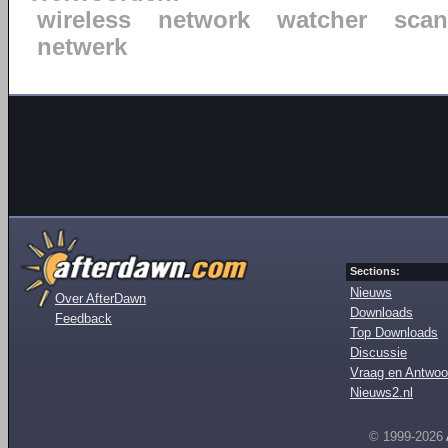
wireless
network
watcher
scan
netwerk
Sections:
Nieuws
Over AfterDawn
Downloads
Feedback
Top Downloads
Discussie
Vraag en Antwoo
Nieuws2.nl
© 1999-2026