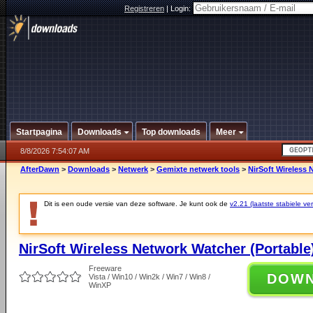
Registreren
|
Login:
Startpagina
Downloads
Top downloads
Meer
8/8/2026 7:54:07 AM
AfterDawn
>
Downloads
>
Netwerk
>
Gemixte netwerk tools
>
NirSoft Wireless 
Dit is een oude versie van deze software. Je kunt ook de
v2.21 (laatste stabiele ver
NirSoft Wireless Network Watcher (Portable
Freeware
DOW
Vista / Win10 / Win2k / Win7 / Win8 /
WinXP