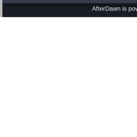
AfterDawn is p