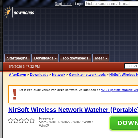
Registreren
|
Login:
Startpagina
Downloads
Top downloads
Meer
8/9/2026 3:47:32 PM
AfterDawn
>
Downloads
>
Netwerk
>
Gemixte netwerk tools
>
NirSoft Wireless 
Dit is een oude versie van deze software. Je kunt ook de
v2.21 (laatste stabiele ver
NirSoft Wireless Network Watcher (Portable
Freeware
DOW
Vista / Win10 / Win2k / Win7 / Win8 /
WinXP