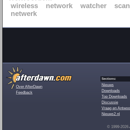
wireless
network
watcher
scan
netwerk
Sections:
Nieuws
Over AfterDawn
Downloads
Feedback
Top Downloads
Discussie
Vraag en Antwoo
Nieuws2.nl
© 1999-2026