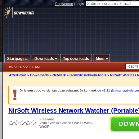
Registreren
|
Login:
Startpagina
Downloads
Top downloads
Meer
8/7/2026 5:20:26 AM
AfterDawn
>
Downloads
>
Netwerk
>
Gemixte netwerk tools
>
NirSoft Wireless 
Dit is een oude versie van deze software. Je kunt ook de
v2.21 (laatste stabiele ver
NirSoft Wireless Network Watcher (Portable
Freeware
DOW
Vista / Win10 / Win2k / Win7 / Win8 /
WinXP