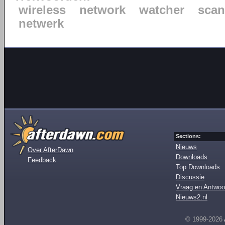
wireless
network
watcher
scan
netwerk
Sections:
Nieuws
Over AfterDawn
Downloads
Feedback
Top Downloads
Discussie
Vraag en Antwoo
Nieuws2.nl
© 1999-2026