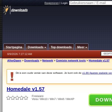
Registreren
|
Login:
Startpagina
Downloads
Top downloads
Meer
8/9/2026 7:27:12 AM
AfterDawn
>
Downloads
>
Netwerk
>
Gemixte netwerk tools
>
Homedale v1.57
Dit is een oude versie van deze software. Je kunt ook de
v1.86 (laatste stabiele ver
Homedale v1.57
Freeware
DOW
Vista / Win10 / Win7 / Win8 / WinXP