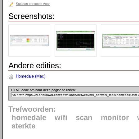
Stel een correctie voor
Screenshots:
Andere edities:
Homedale (Mac)
HTML code om naar deze pagina te linken:
Trefwoorden:
homedale
wifi
scan
monitor
sterkte