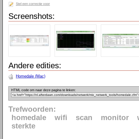
Stel een correctie voor
Screenshots:
Andere edities:
Homedale (Mac)
HTML code om naar deze pagina te linken:
Trefwoorden:
homedale
wifi
scan
monitor
sterkte