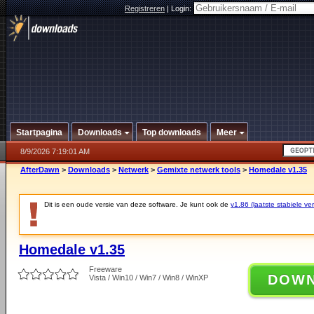
Registreren
|
Login:
Startpagina
Downloads
Top downloads
Meer
8/9/2026 7:19:01 AM
AfterDawn
>
Downloads
>
Netwerk
>
Gemixte netwerk tools
>
Homedale v1.35
Dit is een oude versie van deze software. Je kunt ook de
v1.86 (laatste stabiele ver
Homedale v1.35
Freeware
DOW
Vista / Win10 / Win7 / Win8 / WinXP