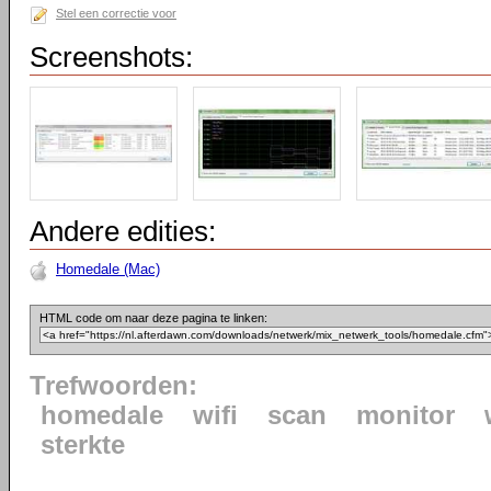
Stel een correctie voor
Screenshots:
Andere edities:
Homedale (Mac)
HTML code om naar deze pagina te linken:
Trefwoorden:
homedale
wifi
scan
monitor
sterkte