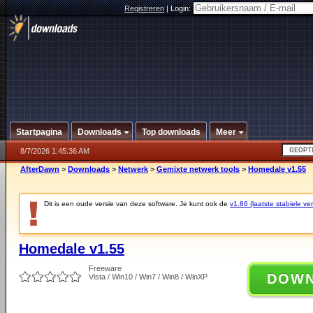
Registreren
|
Login:
Startpagina
Downloads
Top downloads
Meer
8/7/2026 1:45:36 AM
AfterDawn
>
Downloads
>
Netwerk
>
Gemixte netwerk tools
>
Homedale v1.55
Dit is een oude versie van deze software. Je kunt ook de
v1.86 (laatste stabiele ver
Homedale v1.55
Freeware
DOW
Vista / Win10 / Win7 / Win8 / WinXP