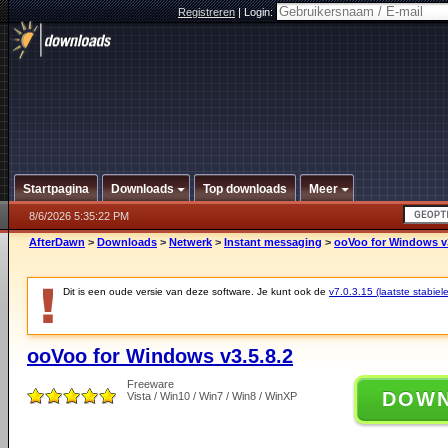
Registreren
|
Login:
Startpagina
Downloads
Top downloads
Meer
8/6/2026 5:35:22 PM
AfterDawn
>
Downloads
>
Netwerk
>
Instant messaging
>
ooVoo for Windows v3
Dit is een oude versie van deze software. Je kunt ook de
v7.0.3.15 (laatste stabiele
ooVoo for Windows v3.5.8.2
Freeware
DOW
Vista / Win10 / Win7 / Win8 / WinXP