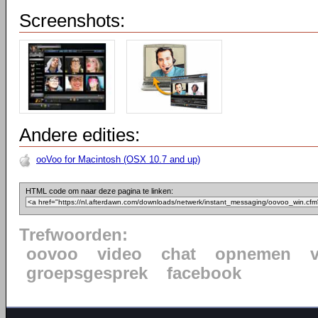
Screenshots:
Andere edities:
ooVoo for Macintosh (OSX 10.7 and up)
HTML code om naar deze pagina te linken:
Trefwoorden:
oovoo
video
chat
opnemen
groepsgesprek
facebook