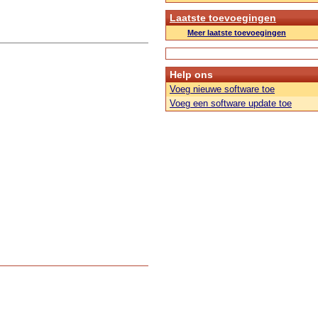
Laatste toevoegingen
Meer laatste toevoegingen
Help ons
Voeg nieuwe software toe
Voeg een software update toe