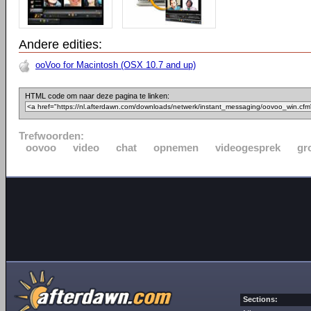
Andere edities:
ooVoo for Macintosh (OSX 10.7 and up)
HTML code om naar deze pagina te linken:
Trefwoorden:
oovoo
video
chat
opnemen
videogesprek
gr
Sections: