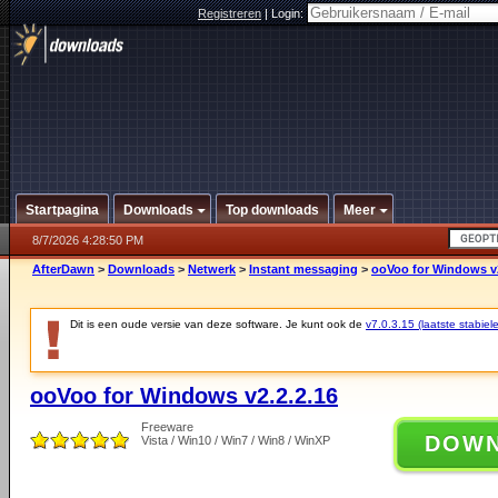
Registreren
|
Login:
Startpagina
Downloads
Top downloads
Meer
8/7/2026 4:28:50 PM
AfterDawn
>
Downloads
>
Netwerk
>
Instant messaging
>
ooVoo for Windows v2
Dit is een oude versie van deze software. Je kunt ook de
v7.0.3.15 (laatste stabiele
ooVoo for Windows v2.2.2.16
Freeware
DOW
Vista / Win10 / Win7 / Win8 / WinXP