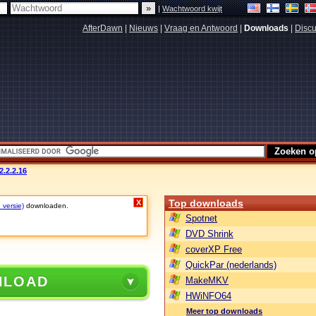
|
Wachtwoord kwijt
AfterDawn
|
Nieuws
|
Vraag en Antwoord
|
Downloads
|
Discu
.2.2.16
Top downloads
X
 versie)
downloaden.
Spotnet
DVD Shrink
coverXP Free
QuickPar (nederlands)
NLOAD
MakeMKV
HWiNFO64
Meer top downloads