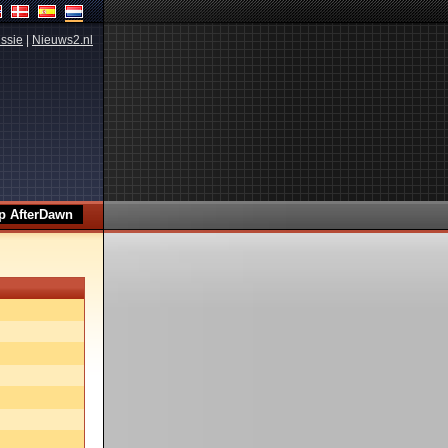
ssie
|
Nieuws2.nl