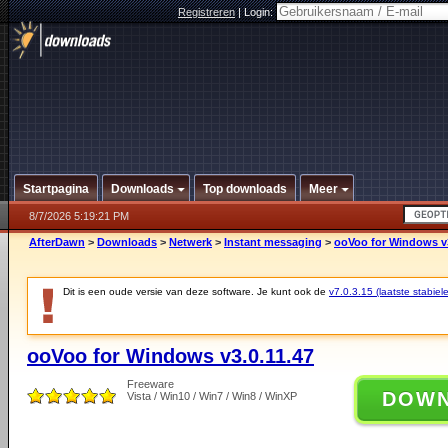
Registreren
|
Login:
Startpagina
Downloads
Top downloads
Meer
8/7/2026 5:19:21 PM
AfterDawn
>
Downloads
>
Netwerk
>
Instant messaging
>
ooVoo for Windows v3
Dit is een oude versie van deze software. Je kunt ook de
v7.0.3.15 (laatste stabiele
ooVoo for Windows v3.0.11.47
Freeware
DOW
Vista / Win10 / Win7 / Win8 / WinXP