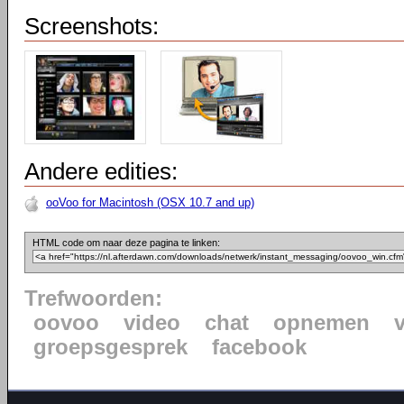
Screenshots:
Andere edities:
ooVoo for Macintosh (OSX 10.7 and up)
HTML code om naar deze pagina te linken:
Trefwoorden:
oovoo
video
chat
opnemen
groepsgesprek
facebook