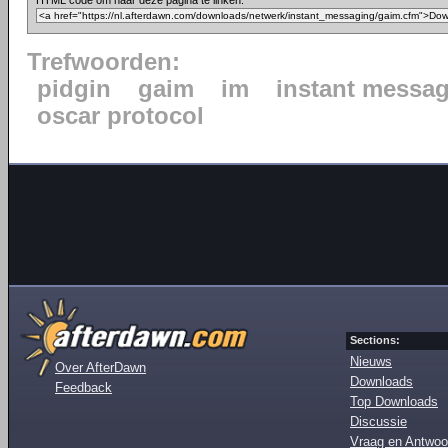
HTML code om naar deze pagina te linken:
Trefwoorden:
pidgin
gaim
im
instant messa
oscar protocol
Sections:
Nieuws
Over AfterDawn
Downloads
Feedback
Top Downloads
Discussie
Vraag en Antwoo