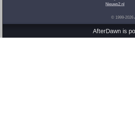
Nieuws2.nl
© 1999-2026
AfterDawn is p