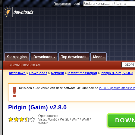
Registreren
|
Login:
Startpagina
Downloads
Top downloads
Meer
8/6/2026 10:26:20 AM
AfterDawn
>
Downloads
>
Netwerk
>
Instant messaging
>
Pidgin (Gaim) v2.8.0
Dit is een oude versie van deze software. Je kunt ook de
v2.11.0 (laatste stabiele v
Pidgin (Gaim) v2.8.0
Open source
DOW
Vista / Win10 / Win2k / Win7 / Win8 /
WinXP