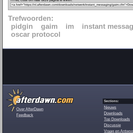
HTML code om naar deze pagina te linken:
Trefwoorden:
pidgin
gaim
im
instant messa
oscar protocol
Sections:
Nieuws
Over AfterDawn
Downloads
Feedback
Top Downloads
Discussie
Vraag en Antwoo