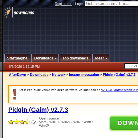
Registreren
|
Login:
Startpagina
Downloads
Top downloads
Meer
8/8/2026 1:19:15 PM
AfterDawn
>
Downloads
>
Netwerk
>
Instant messaging
>
Pidgin (Gaim) v2.7.3
Dit is een oude versie van deze software. Je kunt ook de
v2.11.0 (laatste stabiele v
Pidgin (Gaim) v2.7.3
Open source
DOW
Vista / Win10 / Win2k / Win7 / Win8 /
WinXP