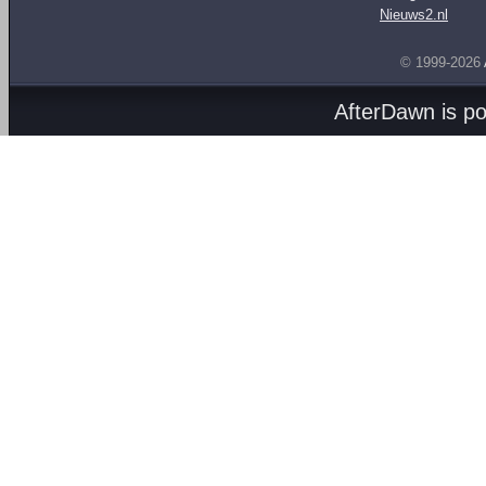
Nieuws2.nl
© 1999-2026
AfterDawn is p