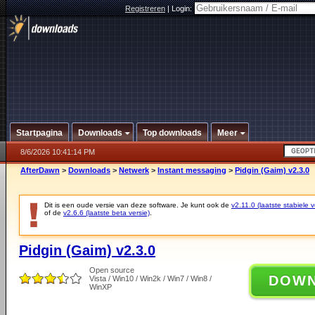
Registreren
|
Login:
Startpagina
Downloads
Top downloads
Meer
8/6/2026 10:41:14 PM
AfterDawn
>
Downloads
>
Netwerk
>
Instant messaging
>
Pidgin (Gaim) v2.3.0
Dit is een oude versie van deze software. Je kunt ook de
v2.11.0 (laatste stabiele v
of de
v2.6.6 (laatste beta versie)
.
Pidgin (Gaim) v2.3.0
Open source
DOW
Vista / Win10 / Win2k / Win7 / Win8 /
WinXP