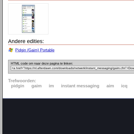
Andere edities:
Pidgin (Gaim) Portable
HTML code om naar deze pagina te linken:
Trefwoorden:
pidgin
gaim
im
instant messaging
aim
icq