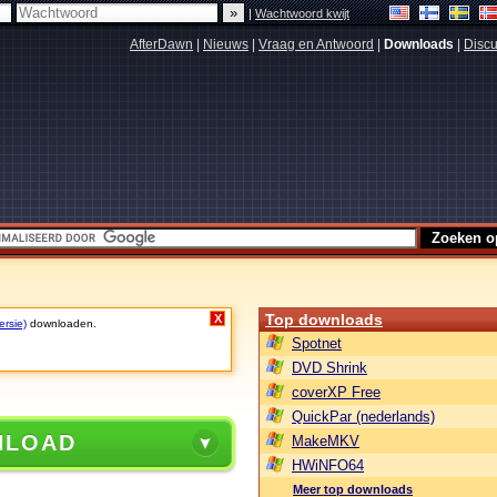
|
Wachtwoord kwijt
AfterDawn
|
Nieuws
|
Vraag en Antwoord
|
Downloads
|
Discu
Top downloads
X
ersie)
downloaden.
Spotnet
DVD Shrink
coverXP Free
QuickPar (nederlands)
NLOAD
MakeMKV
HWiNFO64
Meer top downloads