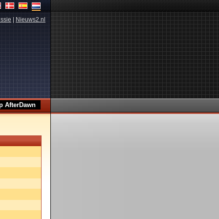
ssie
|
Nieuws2.nl