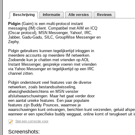
Beschrijving
Informatie
Alle versies
Reviews
Pidgin
(Gaim) is een multi-protocol instant
messaging (IM) client. Compatibel met AIM en ICQ
(Oscar protocol), MSN Messenger, Yahoo!, IRC,
Jabber, Gadu-Gadu, SILC, GroupWise Messenger en
Zephy.
Pidgin gebruikers kunnen tegelijkertijd inloggen in
meerdere accounts op meerdere IM netwerken.
Zodoende kun je chatten met vrienden op AOL
Instant Messenger, gesprekje voeren met vrienden
via Yahoo Messenger en tegelijkertijd op een IRC
channel zitten.
Pidgin ondersteunt veel features van de diverse
netwerken, zoals bestandsuitwisseling,
afwezigheidsberichtens en MSN venster
afsluitwaarschuwingen. Maar het gaat verder door
een aantal unieke features. Een paar populaire
features zijn Buddy Pounces, waarmee je
waarschuwingen kunt ontvangen, berichten kunt verzenden, geluid afspe
wanneer er een specifieke buddy weggaat, online komt of terugkeert uit in
Stel een correctie voor
Screenshots: