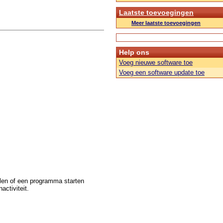
Laatste toevoegingen
Meer laatste toevoegingen
Help ons
Voeg nieuwe software toe
Voeg een software update toe
len of een programma starten
activiteit.