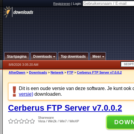
Registreren
|
Login:
Startpagina
Downloads
Top downloads
Meer
8/8/2026 3:05:20 AM
AfterDawn
>
Downloads
>
Netwerk
>
FTP
>
Cerberus FTP Server v7.0.0.2
Dit is een oude versie van deze software. Je kunt ook
versie)
downloaden.
Cerberus FTP Server v7.0.0.2
Shareware
DOW
Vista / Win2k / Win7 / WinXP