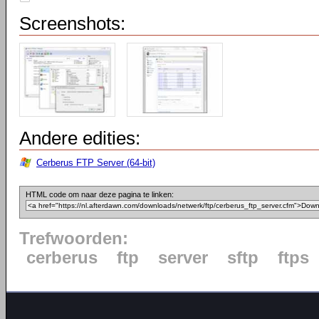
Screenshots:
Andere edities:
Cerberus FTP Server (64-bit)
HTML code om naar deze pagina te linken:
Trefwoorden:
cerberus
ftp
server
sftp
ftps