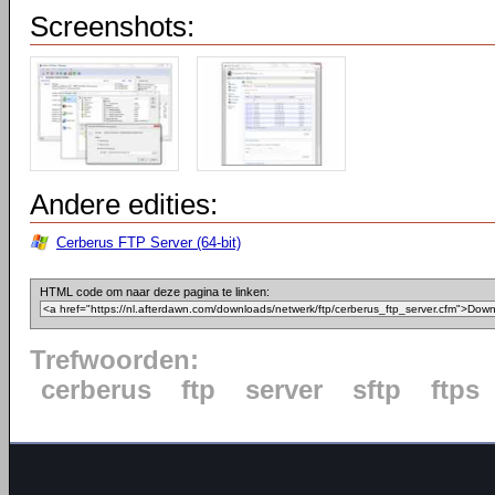
Screenshots:
Andere edities:
Cerberus FTP Server (64-bit)
HTML code om naar deze pagina te linken:
Trefwoorden:
cerberus
ftp
server
sftp
ftps