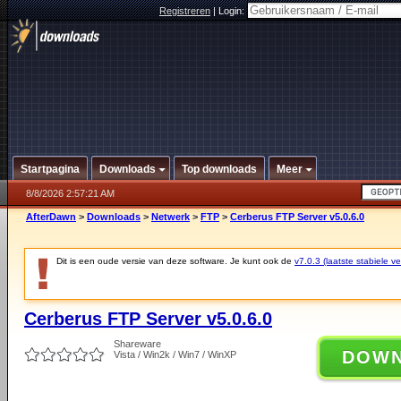
Registreren
|
Login:
Startpagina
Downloads
Top downloads
Meer
8/8/2026 2:57:21 AM
AfterDawn
>
Downloads
>
Netwerk
>
FTP
>
Cerberus FTP Server v5.0.6.0
Dit is een oude versie van deze software. Je kunt ook de
v7.0.3 (laatste stabiele ve
Cerberus FTP Server v5.0.6.0
Shareware
DOW
Vista / Win2k / Win7 / WinXP