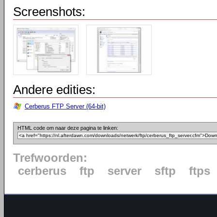
Screenshots:
Andere edities:
Cerberus FTP Server (64-bit)
HTML code om naar deze pagina te linken:
Trefwoorden:
cerberus
ftp
server
sftp
ftps