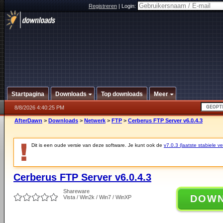
Registreren
|
Login:
Startpagina
Downloads
Top downloads
Meer
8/8/2026 4:40:25 PM
AfterDawn
>
Downloads
>
Netwerk
>
FTP
>
Cerberus FTP Server v6.0.4.3
Dit is een oude versie van deze software. Je kunt ook de
v7.0.3 (laatste stabiele ve
Cerberus FTP Server v6.0.4.3
Shareware
DOW
Vista / Win2k / Win7 / WinXP